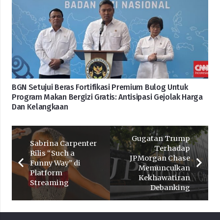
BGN Setujui Beras Fortifikasi Premium Bulog Untuk
Program Makan Bergizi Gratis: Antisipasi Gejolak Harga
Dan Kelangkaan
Gugatan Trump
Sabrina Carpenter
Terhadap
Rilis “Such a
JPMorgan Chase
Funny Way” di
Memunculkan
Platform
Kekhawatiran
Streaming
Debanking