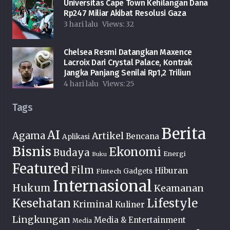
Universitas Cape Town Kehilangan Dana
Rp247 Miliar Akibat Resolusi Gaza
3 hari lalu
Views:
32
Chelsea Resmi Datangkan Maxence
Lacroix Dari Crystal Palace, Kontrak
Jangka Panjang Senilai Rp1,2 Triliun
4 hari lalu
Views:
25
Tags
Berita
AI
Agama
Artikel
Bencana
Aplikasi
Bisnis
Ekonomi
Budaya
Energi
Buku
Featured
Film
Hiburan
Fintech
Gadgets
Internasional
Hukum
Keamanan
Lifestyle
Kesehatan
Kriminal
Kuliner
Lingkungan
Media & Entertainment
Media