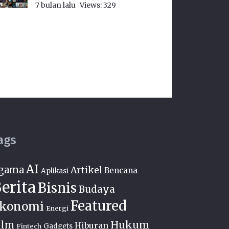
7 bulan lalu
Views:
329
ags
AI
gama
Artikel
Bencana
Aplikasi
erita
Bisnis
Budaya
Featured
konomi
Energi
Hukum
ilm
Hiburan
Fintech
Gadgets