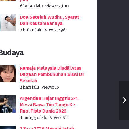
6 bulan lalu
Views:
2,100
Doa Setelah Wudhu, Syarat
Dan Keutamaannya
7 bulan lalu
Views:
396
Budaya
Remaja Malaysia Diadili Atas
Dugaan Pembunuhan Siswi Di
Sekolah
2 hari lalu
Views:
16
Argentina Hajar Inggris 2-1,
Messi Bawa Tim Tango Ke
Final Piala Dunia 2026
3 minggu lalu
Views:
93
1 Suro 2026 Masehi Jatuh