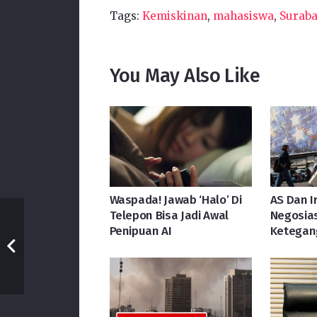
Tags:
Kemiskinan
,
mahasiswa
,
Surab
You May Also Like
Waspada! Jawab ‘Halo’ Di
AS Dan I
Telepon Bisa Jadi Awal
Negosias
Penipuan AI
Ketegan