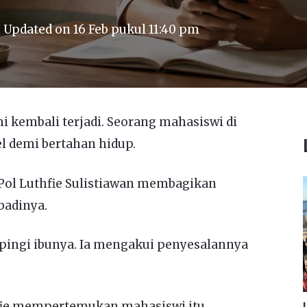
Updated on
16 Feb pukul 11:40 pm
i kembali terjadi. Seorang mahasiswi di
l demi bertahan hidup.
Pol Luthfie Sulistiawan membagikan
badinya.
pingi ibunya. Ia mengakui penyesalannya
fie mempertemukan mahasiswi itu