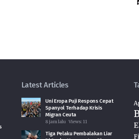
Latest Articles
T
Uni Eropa Puji Respons Cepat
A
Spanyol Terhadap Krisis
B
Migran Ceuta
8 jam lalu
Views:
11
E
s
Tiga Pelaku Pembalakan Liar
F