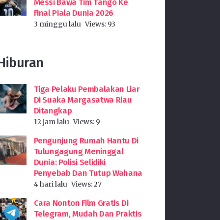
Messi Bawa Tim Tango Ke
Final Piala Dunia 2026
3 minggu lalu
Views:
93
Hiburan
Tiga Pelaku Pembalakan Liar
Di Suaka Margasatwa Riau
Ditangkap
12 jam lalu
Views:
9
Pengunjung Rumah Hantu Di
Tulungagung Meninggal
Dunia: Polisi Selidiki
Penyebab Dan Tutup Wahana
4 hari lalu
Views:
27
Cara Nonton Film Gratis Di
Telegram, Mudah Dan Praktis