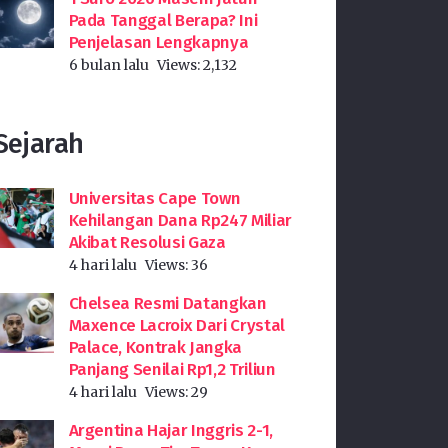
Pada Tanggal Berapa? Ini
Penjelasan Lengkapnya
6 bulan lalu
Views:
2,132
Sejarah
Universitas Cape Town
Kehilangan Dana Rp247 Miliar
Akibat Resolusi Gaza
4 hari lalu
Views:
36
Chelsea Resmi Datangkan
Maxence Lacroix Dari Crystal
Palace, Kontrak Jangka
Panjang Senilai Rp1,2 Triliun
4 hari lalu
Views:
29
Argentina Hajar Inggris 2-1,