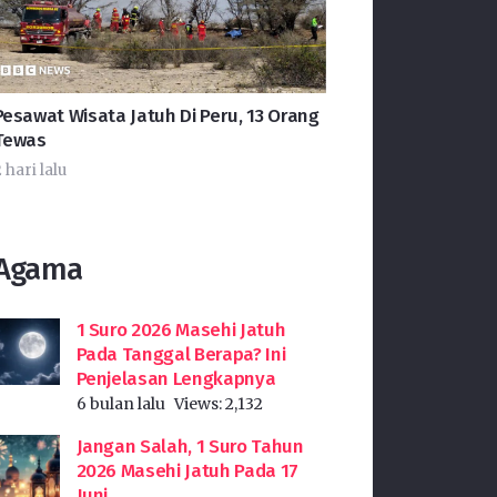
Pesawat Wisata Jatuh Di Peru, 13 Orang
Tewas
 hari lalu
Agama
1 Suro 2026 Masehi Jatuh
Pada Tanggal Berapa? Ini
Penjelasan Lengkapnya
6 bulan lalu
Views:
2,132
Jangan Salah, 1 Suro Tahun
2026 Masehi Jatuh Pada 17
Juni