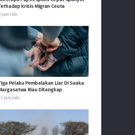
Terhadap Krisis Migran Ceuta
 jam lalu
Tiga Pelaku Pembalakan Liar Di Suaka
Margasatwa Riau Ditangkap
2 jam lalu