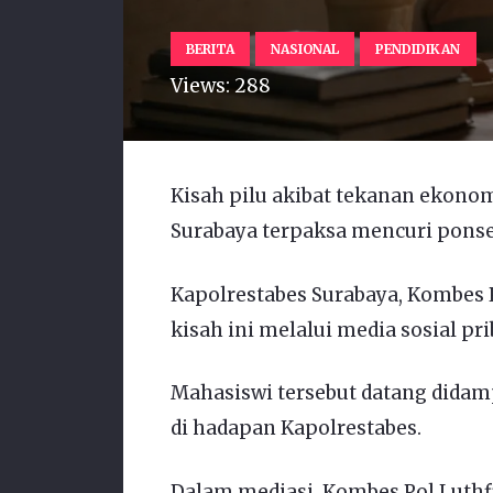
BERITA
NASIONAL
PENDIDIKAN
Views:
288
Kisah pilu akibat tekanan ekonom
Surabaya terpaksa mencuri ponse
Kapolrestabes Surabaya, Kombes 
kisah ini melalui media sosial pri
Mahasiswi tersebut datang didam
di hadapan Kapolrestabes.
Dalam mediasi, Kombes Pol Luth