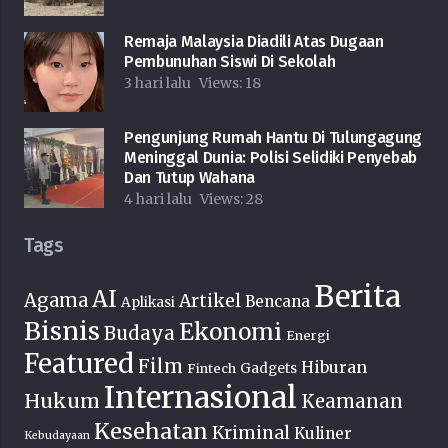
Remaja Malaysia Diadili Atas Dugaan
Pembunuhan Siswi Di Sekolah
3 hari lalu
Views:
18
Pengunjung Rumah Hantu Di Tulungagung
Meninggal Dunia: Polisi Selidiki Penyebab
Dan Tutup Wahana
4 hari lalu
Views:
28
Tags
Berita
AI
Agama
Artikel
Bencana
Aplikasi
Bisnis
Ekonomi
Budaya
Energi
Featured
Film
Hiburan
Fintech
Gadgets
Internasional
Hukum
Keamanan
Kesehatan
Kriminal
Kuliner
Kebudayaan