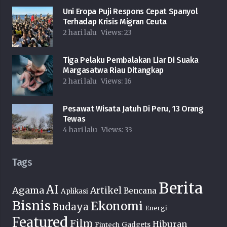
Uni Eropa Puji Respons Cepat Spanyol
Terhadap Krisis Migran Ceuta
2 hari lalu
Views:
23
Tiga Pelaku Pembalakan Liar Di Suaka
Margasatwa Riau Ditangkap
2 hari lalu
Views:
16
Pesawat Wisata Jatuh Di Peru, 13 Orang
Tewas
4 hari lalu
Views:
33
Tags
Berita
AI
Agama
Artikel
Bencana
Aplikasi
Bisnis
Ekonomi
Budaya
Energi
Featured
Film
Hiburan
Fintech
Gadgets