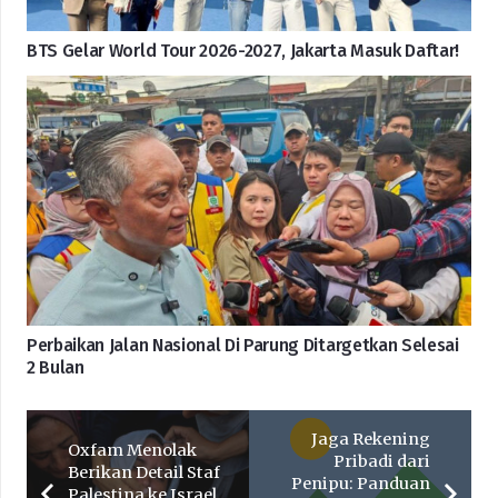
BTS Gelar World Tour 2026-2027, Jakarta Masuk Daftar!
Perbaikan Jalan Nasional Di Parung Ditargetkan Selesai
2 Bulan
Jaga Rekening
Oxfam Menolak
Pribadi dari
Berikan Detail Staf
Penipu: Panduan
Palestina ke Israel,