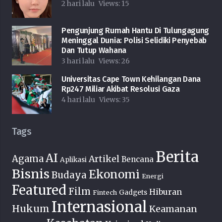
2 hari lalu
Views:
15
Pengunjung Rumah Hantu Di Tulungagung
Meninggal Dunia: Polisi Selidiki Penyebab
Dan Tutup Wahana
3 hari lalu
Views:
26
Universitas Cape Town Kehilangan Dana
Rp247 Miliar Akibat Resolusi Gaza
4 hari lalu
Views:
35
Tags
Berita
AI
Agama
Artikel
Bencana
Aplikasi
Bisnis
Ekonomi
Budaya
Energi
Featured
Film
Hiburan
Fintech
Gadgets
Internasional
Hukum
Keamanan