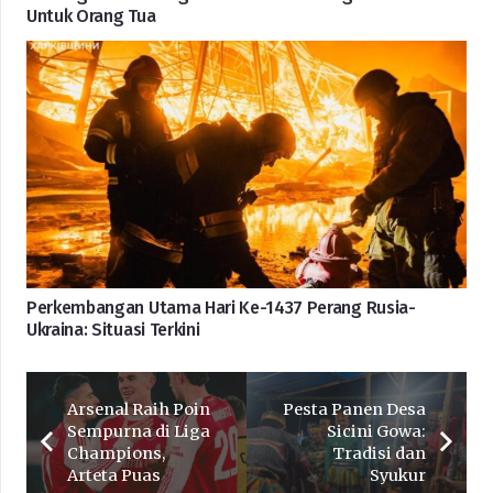
Untuk Orang Tua
Perkembangan Utama Hari Ke-1437 Perang Rusia-
Ukraina: Situasi Terkini
Arsenal Raih Poin
Pesta Panen Desa
Sempurna di Liga
Sicini Gowa:
Champions,
Tradisi dan
Arteta Puas
Syukur