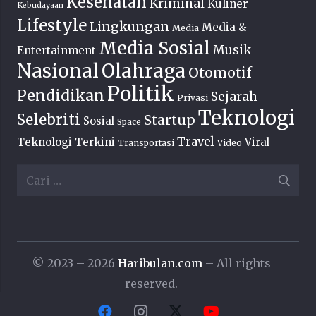
Kesehatan
Kriminal
Kuliner
Kebudayaan
Lifestyle
Lingkungan
Media &
Media
Media Sosial
Musik
Entertainment
Nasional
Olahraga
Otomotif
Politik
Pendidikan
Sejarah
Privasi
Teknologi
Selebriti
Startup
Sosial
Space
Travel
Teknologi Terkini
Viral
Transportasi
Video
Cari
untuk:
© 2023 – 2026
Haribulan.com
– All rights
reserved.