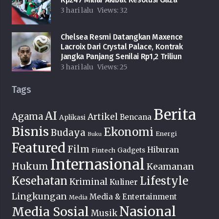
3 hari lalu
Views:
32
Chelsea Resmi Datangkan Maxence
Lacroix Dari Crystal Palace, Kontrak
Jangka Panjang Senilai Rp1,2 Triliun
3 hari lalu
Views:
25
Tags
Berita
AI
Agama
Artikel
Bencana
Aplikasi
Bisnis
Ekonomi
Budaya
Energi
Buku
Featured
Film
Hiburan
Fintech
Gadgets
Internasional
Hukum
Keamanan
Lifestyle
Kesehatan
Kriminal
Kuliner
Lingkungan
Media & Entertainment
Media
Nasional
Media Sosial
Musik