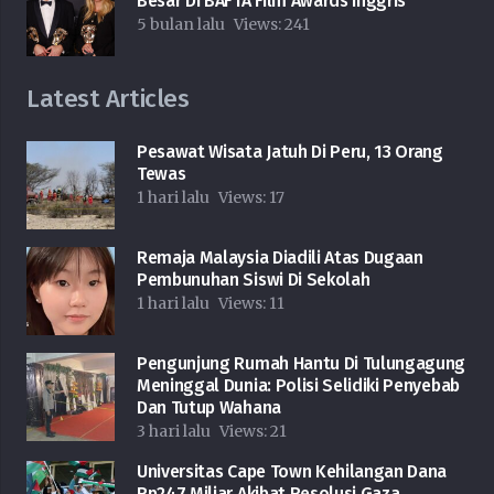
Besar Di BAFTA Film Awards Inggris
5 bulan lalu
Views:
241
Latest Articles
Pesawat Wisata Jatuh Di Peru, 13 Orang
Tewas
1 hari lalu
Views:
17
Remaja Malaysia Diadili Atas Dugaan
Pembunuhan Siswi Di Sekolah
1 hari lalu
Views:
11
Pengunjung Rumah Hantu Di Tulungagung
Meninggal Dunia: Polisi Selidiki Penyebab
Dan Tutup Wahana
3 hari lalu
Views:
21
Universitas Cape Town Kehilangan Dana
Rp247 Miliar Akibat Resolusi Gaza