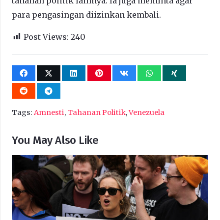
tahanan politik lainnya. Ia juga meminta agar
para pengasingan diizinkan kembali.
Post Views:
240
Tags:
Amnesti
,
Tahanan Politik
,
Venezuela
You May Also Like