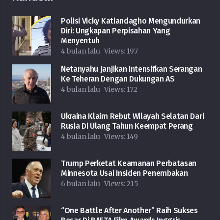
Polisi Vicky Katiandagho Mengundurkan
Diri: Ungkapan Perpisahan Yang
Menyentuh
4 bulan lalu
Views:
197
Netanyahu Janjikan Intensifkan Serangan
Ke Teheran Dengan Dukungan AS
4 bulan lalu
Views:
172
Ukraina Klaim Rebut Wilayah Selatan Dari
Rusia Di Ulang Tahun Keempat Perang
4 bulan lalu
Views:
149
Trump Perketat Keamanan Perbatasan
Minnesota Usai Insiden Penembakan
6 bulan lalu
Views:
215
“One Battle After Another” Raih Sukses