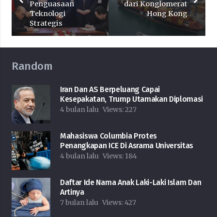
Penguasaan
dari Konglomerat
Teknologi
Hong Kong
Strategis
Random
Iran Dan AS Berpeluang Capai
Kesepakatan, Trump Utamakan Diplomasi
4 bulan lalu
Views:
227
Mahasiswa Columbia Protes
Penangkapan ICE Di Asrama Universitas
4 bulan lalu
Views:
184
Daftar Ide Nama Anak Laki-Laki Islam Dan
Artinya
7 bulan lalu
Views:
427