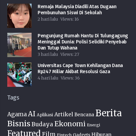
Remaja Malaysia Diadili Atas Dugaan
Pembunuhan Siswi Di Sekolah
2 hari lalu
Views:
16
Pengunjung Rumah Hantu Di Tulungagung
Meninggal Dunia: Polisi Selidiki Penyebab
Dan Tutup Wahana
3 hari lalu
Views:
27
Universitas Cape Town Kehilangan Dana
Rp247 Miliar Akibat Resolusi Gaza
4 hari lalu
Views:
36
Tags
Berita
AI
Agama
Artikel
Bencana
Aplikasi
Bisnis
Ekonomi
Budaya
Energi
Featured
Film
Hiburan
Fintech
Gadgets