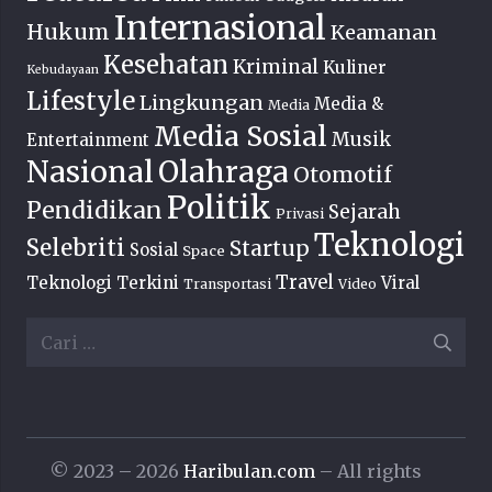
Internasional
Hukum
Keamanan
Kesehatan
Kriminal
Kuliner
Kebudayaan
Lifestyle
Lingkungan
Media &
Media
Media Sosial
Musik
Entertainment
Nasional
Olahraga
Otomotif
Politik
Pendidikan
Sejarah
Privasi
Teknologi
Selebriti
Startup
Sosial
Space
Travel
Teknologi Terkini
Viral
Transportasi
Video
Cari
untuk:
© 2023 – 2026
Haribulan.com
– All rights