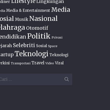
Lifestyle
Lingkungan
liner
Media
Media & Entertainment
dia
Nasional
osial
Musik
lahraga
Otomotif
Politik
endidikan
Privasi
Selebriti
ejarah
Sosial
Space
Teknologi
tartup
Teknologi
Travel
rkini
Viral
Transportasi
Video
ri
ntuk: