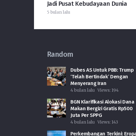
Jadi Pusat Kebudayaan Dunia
5 bulan lalu
Random
Dubes AS Untuk PBB: Trump
‘Telah Bertindak’ Dengan
Menyerang Iran
4 bulan lalu
Views:
194
BGN Klarifikasi Alokasi Dana
Makan Bergizi Gratis Rp500
Juta Per SPPG
4 bulan lalu
Views:
143
Perkembangan Terkini: Erop