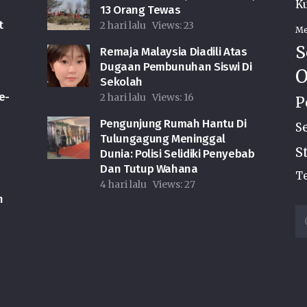
Ku
13 Orang Tewas
t
2 hari lalu
Views:
23
Me
S
Remaja Malaysia Diadili Atas
Dugaan Pembunuhan Siswi Di
O
Sekolah
e-
2 hari lalu
Views:
16
P
Pengunjung Rumah Hantu Di
S
Tulungagung Meninggal
S
Dunia: Polisi Selidiki Penyebab
Dan Tutup Wahana
Te
4 hari lalu
Views:
27
n
Ca
u