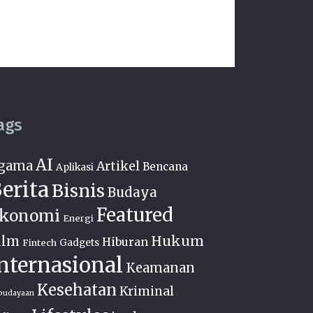
ags
AI
gama
Artikel
Bencana
Aplikasi
erita
Bisnis
Budaya
Featured
konomi
Energi
Hukum
ilm
Hiburan
Fintech
Gadgets
nternasional
Keamanan
Kesehatan
Kriminal
budayaan