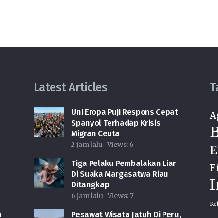
Latest Articles
T
Uni Eropa Puji Respons Cepat
A
Spanyol Terhadap Krisis
B
Migran Ceuta
2 jam lalu
Views:
6
E
Tiga Pelaku Pembalakan Liar
F
Di Suaka Margasatwa Riau
I
Ditangkap
6 jam lalu
Views:
7
Ke
a
Pesawat Wisata Jatuh Di Peru,