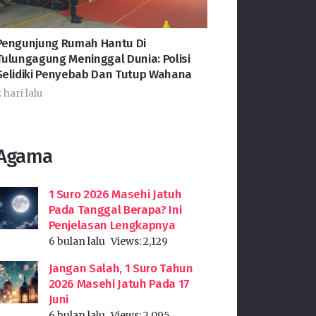
Pengunjung Rumah Hantu Di
Tulungagung Meninggal Dunia: Polisi
Selidiki Penyebab Dan Tutup Wahana
 hari lalu
Agama
1 Suro 2026 Masehi Jatuh
Pada Tanggal Berapa? Ini
Penjelasan Lengkapnya
6 bulan lalu
Views:
2,129
Jangan Salah, 1 Suro Tahun
2026 Masehi Jatuh Pada 17
Juni
6 bulan lalu
Views:
2,095