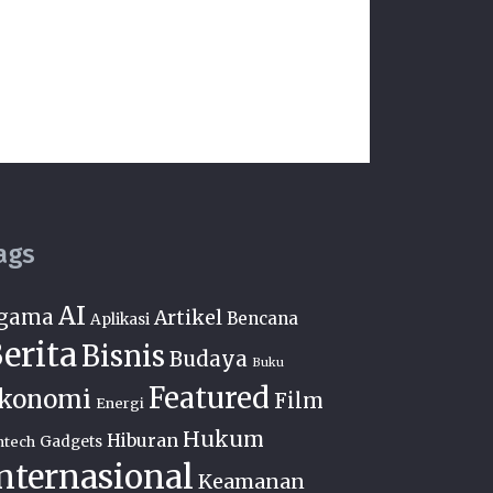
ags
AI
gama
Artikel
Bencana
Aplikasi
erita
Bisnis
Budaya
Buku
Featured
konomi
Film
Energi
Hukum
Hiburan
ntech
Gadgets
nternasional
Keamanan