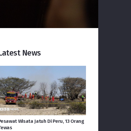
Latest News
Pesawat Wisata Jatuh Di Peru, 13 Orang
Tewas