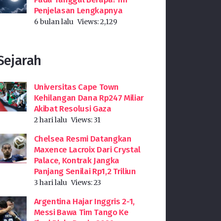
Penjelasan Lengkapnya
6 bulan lalu
Views:
2,129
Sejarah
Universitas Cape Town
Kehilangan Dana Rp247 Miliar
Akibat Resolusi Gaza
2 hari lalu
Views:
31
Chelsea Resmi Datangkan
Maxence Lacroix Dari Crystal
Palace, Kontrak Jangka
Panjang Senilai Rp1,2 Triliun
3 hari lalu
Views:
23
Argentina Hajar Inggris 2-1,
Messi Bawa Tim Tango Ke