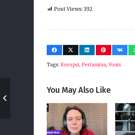
Post Views:
192
Tags:
Korupsi
,
Pertamina
,
Vonis
You May Also Like