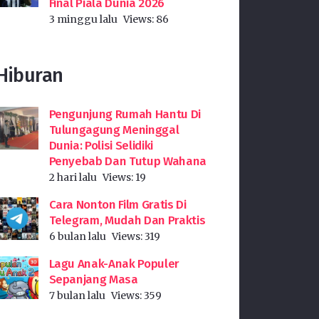
Final Piala Dunia 2026
3 minggu lalu
Views:
86
Hiburan
Pengunjung Rumah Hantu Di
Tulungagung Meninggal
Dunia: Polisi Selidiki
Penyebab Dan Tutup Wahana
2 hari lalu
Views:
19
Cara Nonton Film Gratis Di
Telegram, Mudah Dan Praktis
6 bulan lalu
Views:
319
Lagu Anak-Anak Populer
Sepanjang Masa
7 bulan lalu
Views:
359