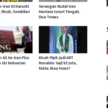
-Iran Di Karachi
Serangan Rudal Iran
 Ricuh, Sembilan
Hantam Israel Tengah,
Dua Tewas
 AS Ke Iran Picu
Kisah Pipit Jadi ART
n UU Kekuatan
Ronaldo: Gaji 93 Juta,
Fakta Atau Hoax?