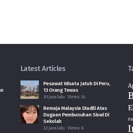
Latest Articles
T
Pesawat Wisata Jatuh Di Peru,
A
an
13 Orang Tewas
B
h
10 jam lalu
Views:
14
E
Remaja Malaysia Diadili Atas
Dugaan Pembunuhan Siswi Di
Fi
Sekolah
I
12 jam lalu
Views:
8