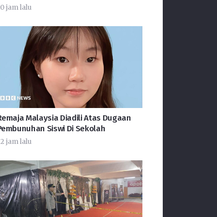
0 jam lalu
Remaja Malaysia Diadili Atas Dugaan
Pembunuhan Siswi Di Sekolah
2 jam lalu