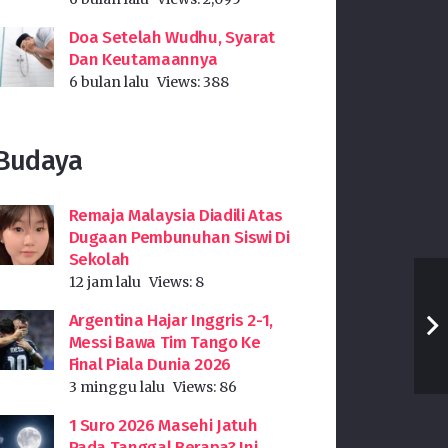
Doa Setelah Wudhu, Syarat
Dan Keutamaannya
6 bulan lalu
Views:
388
Budaya
Remaja Malaysia Diadili Atas
Dugaan Pembunuhan Siswi Di
Sekolah
12 jam lalu
Views:
8
Argentina Hajar Inggris 2-1,
Messi Bawa Tim Tango Ke
Final Piala Dunia 2026
3 minggu lalu
Views:
86
1 Suro 2026 Masehi Jatuh
Pada Tanggal Berapa? Ini