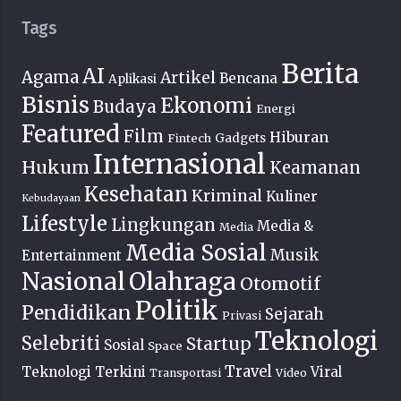
Tags
Berita
AI
Agama
Artikel
Bencana
Aplikasi
Bisnis
Ekonomi
Budaya
Energi
Featured
Film
Hiburan
Fintech
Gadgets
Internasional
Hukum
Keamanan
Kesehatan
Kriminal
Kuliner
Kebudayaan
Lifestyle
Lingkungan
Media &
Media
Media Sosial
Musik
Entertainment
Nasional
Olahraga
Otomotif
Politik
Pendidikan
Sejarah
Privasi
Teknologi
Selebriti
Startup
Sosial
Space
Travel
Teknologi Terkini
Viral
Transportasi
Video