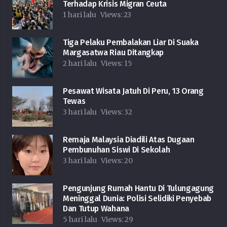
Terhadap Krisis Migran Ceuta
1 hari lalu
Views:
23
Tiga Pelaku Pembalakan Liar Di Suaka
Margasatwa Riau Ditangkap
2 hari lalu
Views:
15
Pesawat Wisata Jatuh Di Peru, 13 Orang
Tewas
3 hari lalu
Views:
32
Remaja Malaysia Diadili Atas Dugaan
Pembunuhan Siswi Di Sekolah
3 hari lalu
Views:
20
Pengunjung Rumah Hantu Di Tulungagung
Meninggal Dunia: Polisi Selidiki Penyebab
Dan Tutup Wahana
5 hari lalu
Views:
29