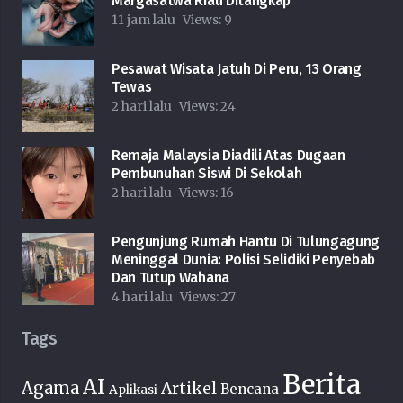
Margasatwa Riau Ditangkap
11 jam lalu
Views:
9
Pesawat Wisata Jatuh Di Peru, 13 Orang
Tewas
2 hari lalu
Views:
24
Remaja Malaysia Diadili Atas Dugaan
Pembunuhan Siswi Di Sekolah
2 hari lalu
Views:
16
Pengunjung Rumah Hantu Di Tulungagung
Meninggal Dunia: Polisi Selidiki Penyebab
Dan Tutup Wahana
4 hari lalu
Views:
27
Tags
Berita
AI
Agama
Artikel
Bencana
Aplikasi