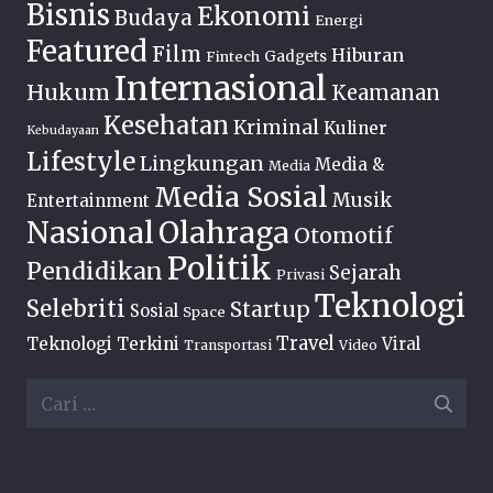
Bisnis
Ekonomi
Budaya
Energi
Featured
Film
Hiburan
Fintech
Gadgets
Internasional
Hukum
Keamanan
Kesehatan
Kriminal
Kuliner
Kebudayaan
Lifestyle
Lingkungan
Media &
Media
Media Sosial
Musik
Entertainment
Nasional
Olahraga
Otomotif
Politik
Pendidikan
Sejarah
Privasi
Teknologi
Selebriti
Startup
Sosial
Space
Travel
Teknologi Terkini
Viral
Transportasi
Video
Cari
untuk: