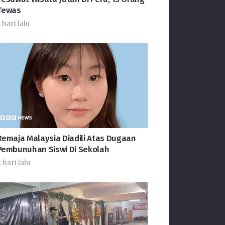
Tewas
 hari lalu
Remaja Malaysia Diadili Atas Dugaan
Pembunuhan Siswi Di Sekolah
 hari lalu