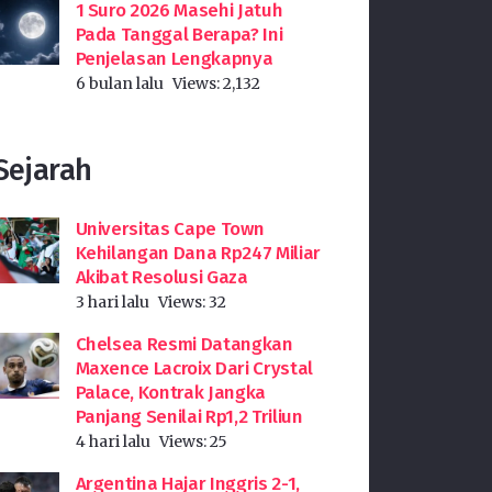
1 Suro 2026 Masehi Jatuh
Pada Tanggal Berapa? Ini
Penjelasan Lengkapnya
6 bulan lalu
Views:
2,132
Sejarah
Universitas Cape Town
Kehilangan Dana Rp247 Miliar
Akibat Resolusi Gaza
3 hari lalu
Views:
32
Chelsea Resmi Datangkan
Maxence Lacroix Dari Crystal
Palace, Kontrak Jangka
Panjang Senilai Rp1,2 Triliun
4 hari lalu
Views:
25
Argentina Hajar Inggris 2-1,