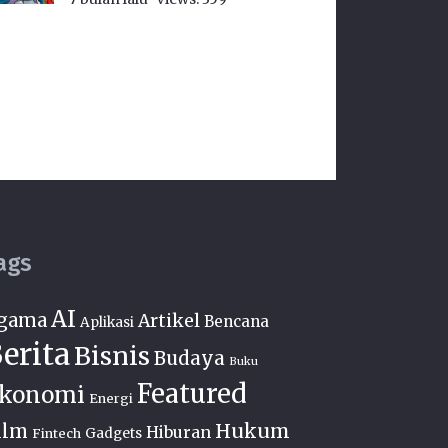
ags
AI
gama
Artikel
Bencana
Aplikasi
erita
Bisnis
Budaya
Buku
Featured
konomi
Energi
Hukum
ilm
Hiburan
Fintech
Gadgets