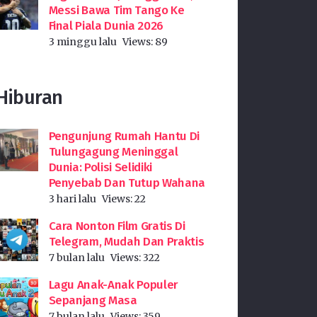
Messi Bawa Tim Tango Ke
Final Piala Dunia 2026
3 minggu lalu
Views:
89
Hiburan
Pengunjung Rumah Hantu Di
Tulungagung Meninggal
Dunia: Polisi Selidiki
Penyebab Dan Tutup Wahana
3 hari lalu
Views:
22
Cara Nonton Film Gratis Di
Telegram, Mudah Dan Praktis
7 bulan lalu
Views:
322
Lagu Anak-Anak Populer
Sepanjang Masa
7 bulan lalu
Views:
359