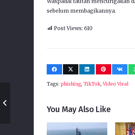
Waspadai tautan mencurigakan da
sebelum membagikannya.
Post Views:
610
Tags:
phishing
,
TikTok
,
Video Viral
You May Also Like