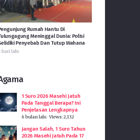
Pengunjung Rumah Hantu Di
Tulungagung Meninggal Dunia: Polisi
Selidiki Penyebab Dan Tutup Wahana
 hari lalu
Agama
1 Suro 2026 Masehi Jatuh
Pada Tanggal Berapa? Ini
Penjelasan Lengkapnya
6 bulan lalu
Views:
2,132
Jangan Salah, 1 Suro Tahun
2026 Masehi Jatuh Pada 17