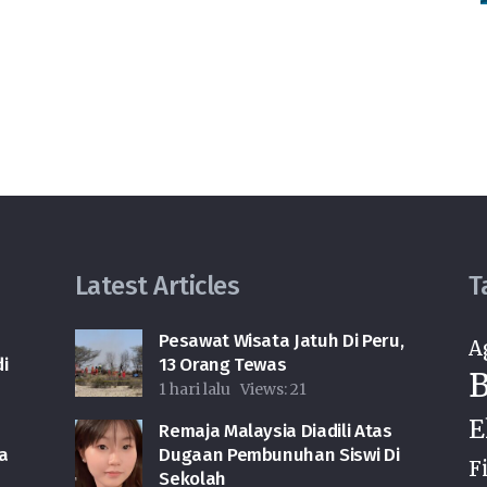
Latest Articles
T
Pesawat Wisata Jatuh Di Peru,
A
i
13 Orang Tewas
B
1 hari lalu
Views:
21
E
Remaja Malaysia Diadili Atas
a
Dugaan Pembunuhan Siswi Di
F
Sekolah