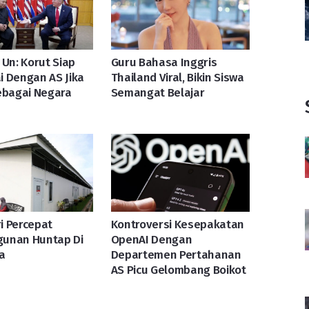
 Un: Korut Siap
Guru Bahasa Inggris
 Dengan AS Jika
Thailand Viral, Bikin Siswa
ebagai Negara
Semangat Belajar
i Percepat
Kontroversi Kesepakatan
unan Huntap Di
OpenAI Dengan
a
Departemen Pertahanan
AS Picu Gelombang Boikot