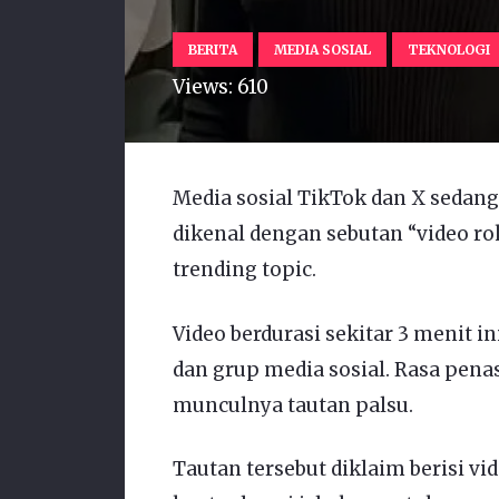
BERITA
MEDIA SOSIAL
TEKNOLOGI
Views:
610
Media sosial TikTok dan X sedan
dikenal dengan sebutan “video rok
trending topic.
Video berdurasi sekitar 3 menit 
dan grup media sosial. Rasa pen
munculnya tautan palsu.
Tautan tersebut diklaim berisi v