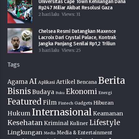
Universitas Cape Town Kehilangan Dana
Rp247 Miliar Akibat Resolusi Gaza
2 hari lalu
Views:
31
Chelsea Resmi Datangkan Maxence
Lacroix Dari Crystal Palace, Kontrak
Jangka Panjang Senilai Rp1,2 Triliun
3 hari lalu
Views:
25
Tags
Berita
AI
Agama
Artikel
Bencana
Aplikasi
Bisnis
Ekonomi
Budaya
Energi
Buku
Featured
Film
Hiburan
Fintech
Gadgets
Internasional
Hukum
Keamanan
Lifestyle
Kesehatan
Kriminal
Kuliner
Lingkungan
Media & Entertainment
Media