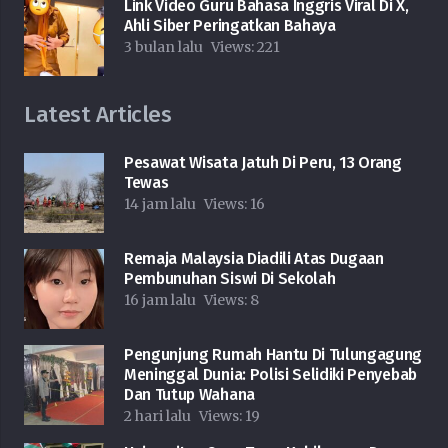
Link Video Guru Bahasa Inggris Viral Di X,
Ahli Siber Peringatkan Bahaya
3 bulan lalu
Views:
221
Latest Articles
Pesawat Wisata Jatuh Di Peru, 13 Orang
Tewas
14 jam lalu
Views:
16
Remaja Malaysia Diadili Atas Dugaan
Pembunuhan Siswi Di Sekolah
16 jam lalu
Views:
8
Pengunjung Rumah Hantu Di Tulungagung
Meninggal Dunia: Polisi Selidiki Penyebab
Dan Tutup Wahana
2 hari lalu
Views:
19