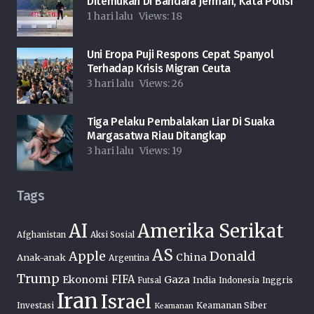
Ditemukan Di Bandara Jerman, Kata Polisi
1 hari lalu
Views:
18
Uni Eropa Puji Respons Cepat Spanyol
Terhadap Krisis Migran Ceuta
3 hari lalu
Views:
26
Tiga Pelaku Pembalakan Liar Di Suaka
Margasatwa Riau Ditangkap
3 hari lalu
Views:
19
Tags
AI
Amerika Serikat
Afghanistan
Aksi Sosial
AS
Donald
Apple
China
Anak-anak
Argentina
Trump
FIFA
Ekonomi
Gaza
India
Futsal
Indonesia
Inggris
Iran
Israel
Keamanan Siber
Investasi
Keamanan