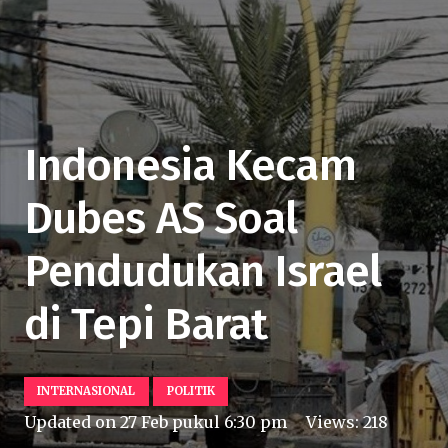
Indonesia Kecam
Dubes AS Soal
Pendudukan Israel
di Tepi Barat
INTERNASIONAL
POLITIK
Updated on
27 Feb pukul 6:30 pm
Views:
218