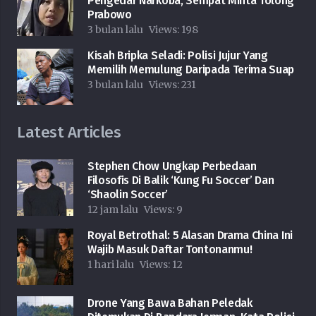
Pengedar Narkoba, Sempat Minta Tolong
Prabowo
3 bulan lalu
Views:
198
Kisah Bripka Seladi: Polisi Jujur Yang
Memilih Memulung Daripada Terima Suap
3 bulan lalu
Views:
231
Latest Articles
Stephen Chow Ungkap Perbedaan
Filosofis Di Balik ‘Kung Fu Soccer’ Dan
‘Shaolin Soccer’
12 jam lalu
Views:
9
Royal Betrothal: 5 Alasan Drama China Ini
Wajib Masuk Daftar Tontonanmu!
1 hari lalu
Views:
12
Drone Yang Bawa Bahan Peledak