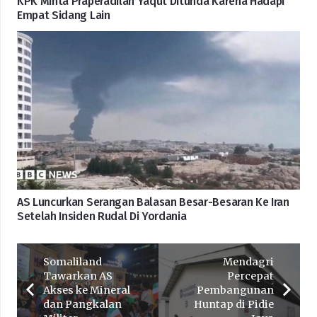
KPK Minta Praperadilan Yaqut Ditunda Karena Hadapi
Empat Sidang Lain
AS Luncurkan Serangan Balasan Besar-Besaran Ke Iran
Setelah Insiden Rudal Di Yordania
Somaliland
Mendagri
Tawarkan AS
Percepat
Akses ke Mineral
Pembangunan
dan Pangkalan
Huntap di Pidie