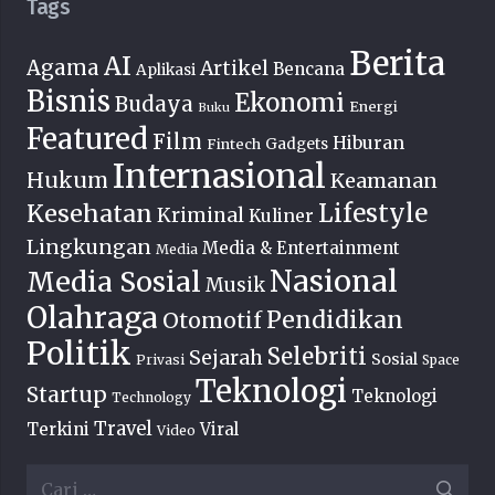
Tags
Berita
AI
Agama
Artikel
Bencana
Aplikasi
Bisnis
Ekonomi
Budaya
Energi
Buku
Featured
Film
Hiburan
Fintech
Gadgets
Internasional
Hukum
Keamanan
Lifestyle
Kesehatan
Kriminal
Kuliner
Lingkungan
Media & Entertainment
Media
Nasional
Media Sosial
Musik
Olahraga
Pendidikan
Otomotif
Politik
Selebriti
Sejarah
Sosial
Privasi
Space
Teknologi
Startup
Teknologi
Technology
Travel
Terkini
Viral
Video
Cari