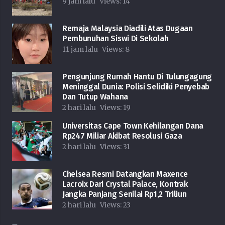
9 jam lalu
Views:
14
Remaja Malaysia Diadili Atas Dugaan
Pembunuhan Siswi Di Sekolah
11 jam lalu
Views:
8
Pengunjung Rumah Hantu Di Tulungagung
Meninggal Dunia: Polisi Selidiki Penyebab
Dan Tutup Wahana
2 hari lalu
Views:
19
Universitas Cape Town Kehilangan Dana
Rp247 Miliar Akibat Resolusi Gaza
2 hari lalu
Views:
31
Chelsea Resmi Datangkan Maxence
Lacroix Dari Crystal Palace, Kontrak
Jangka Panjang Senilai Rp1,2 Triliun
2 hari lalu
Views:
23