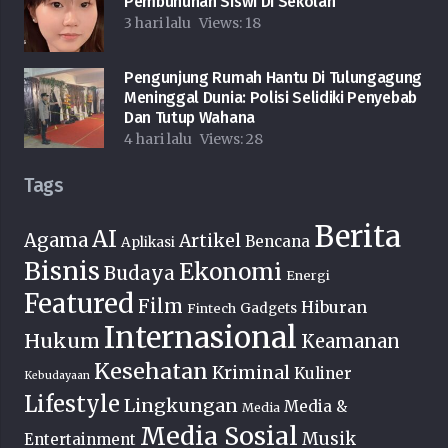
Pembunuhan Siswi Di Sekolah
3 hari lalu
Views:
18
Pengunjung Rumah Hantu Di Tulungagung
Meninggal Dunia: Polisi Selidiki Penyebab
Dan Tutup Wahana
4 hari lalu
Views:
28
Tags
Berita
AI
Agama
Artikel
Bencana
Aplikasi
Bisnis
Ekonomi
Budaya
Energi
Featured
Film
Hiburan
Fintech
Gadgets
Internasional
Hukum
Keamanan
Kesehatan
Kriminal
Kuliner
Kebudayaan
Lifestyle
Lingkungan
Media &
Media
Media Sosial
Musik
Entertainment