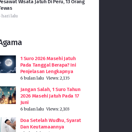
Pesawat Wisata Jatuh Di Peru, 13 Orang
Tewas
 hari lalu
Agama
1 Suro 2026 Masehi Jatuh
Pada Tanggal Berapa? Ini
Penjelasan Lengkapnya
6 bulan lalu
Views:
2,135
Jangan Salah, 1 Suro Tahun
2026 Masehi Jatuh Pada 17
Juni
6 bulan lalu
Views:
2,103
Doa Setelah Wudhu, Syarat
Dan Keutamaannya