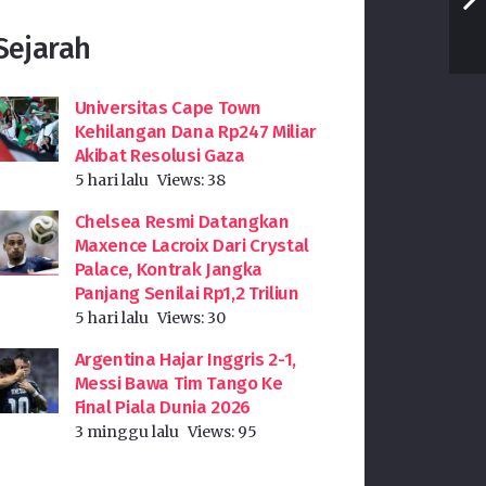
Sejarah
Universitas Cape Town
Kehilangan Dana Rp247 Miliar
Akibat Resolusi Gaza
5 hari lalu
Views:
38
Chelsea Resmi Datangkan
Maxence Lacroix Dari Crystal
Palace, Kontrak Jangka
Panjang Senilai Rp1,2 Triliun
5 hari lalu
Views:
30
Argentina Hajar Inggris 2-1,
Messi Bawa Tim Tango Ke
Final Piala Dunia 2026
3 minggu lalu
Views:
95