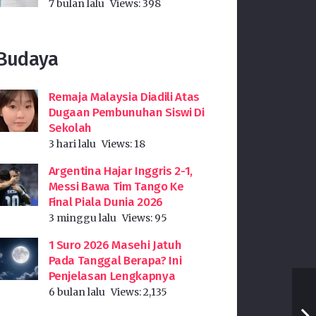
7 bulan lalu
Views:
398
Budaya
Remaja Malaysia Diadili Atas
Dugaan Pembunuhan Siswi Di
Sekolah
3 hari lalu
Views:
18
Argentina Hajar Inggris 2-1,
Messi Bawa Tim Tango Ke
Final Piala Dunia 2026
3 minggu lalu
Views:
95
1 Suro 2026 Masehi Jatuh
Pada Tanggal Berapa? Ini
Penjelasan Lengkapnya
6 bulan lalu
Views:
2,135