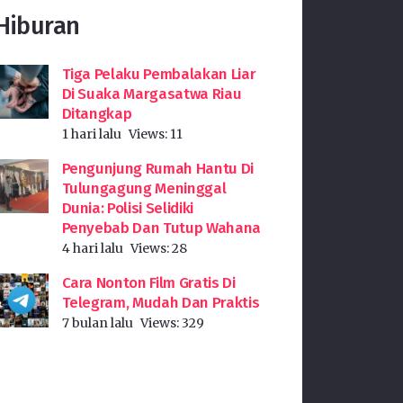
Hiburan
Tiga Pelaku Pembalakan Liar
Di Suaka Margasatwa Riau
Ditangkap
1 hari lalu
Views:
11
Pengunjung Rumah Hantu Di
Tulungagung Meninggal
Dunia: Polisi Selidiki
Penyebab Dan Tutup Wahana
4 hari lalu
Views:
28
Cara Nonton Film Gratis Di
Telegram, Mudah Dan Praktis
7 bulan lalu
Views:
329