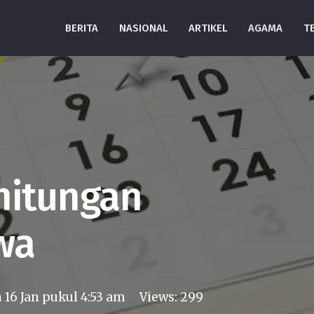
BERITA
NASIONAL
ARTIKEL
AGAMA
T
hitungan
wa
n
16 Jan pukul 4:53 am
Views:
299