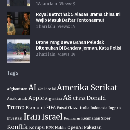
18 jam lalu
Views:
9
Royal Betrothal: 5 Alasan Drama China Ini
Wajib Masuk Daftar Tontonanmu!
1 hari lalu
Views:
14
Drone Yang Bawa Bahan Peledak
Ditemukan Di Bandara Jerman, Kata Polisi
2 hari lalu
Views:
19
Tags
AI
Amerika Serikat
Afghanistan
Aksi Sosial
AS
Donald
Apple
China
Anak-anak
Argentina
Trump
FIFA
Ekonomi
Gaza
India
Futsal
Indonesia
Inggris
Iran
Israel
Keamanan Siber
Investasi
Keamanan
Konflik
OpenAI
Pakistan
Korupsi
KPK
Nuklir