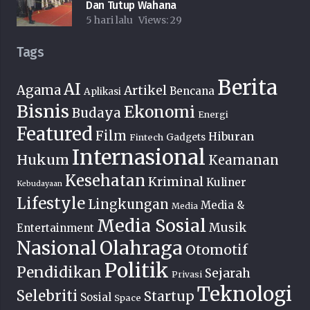
Dan Tutup Wahana
5 hari lalu
Views:
29
Tags
Berita
AI
Agama
Artikel
Bencana
Aplikasi
Bisnis
Ekonomi
Budaya
Energi
Featured
Film
Hiburan
Fintech
Gadgets
Internasional
Hukum
Keamanan
Kesehatan
Kriminal
Kuliner
Kebudayaan
Lifestyle
Lingkungan
Media &
Media
Media Sosial
Musik
Entertainment
Nasional
Olahraga
Otomotif
Politik
Pendidikan
Sejarah
Privasi
Teknologi
Selebriti
Startup
Sosial
Space