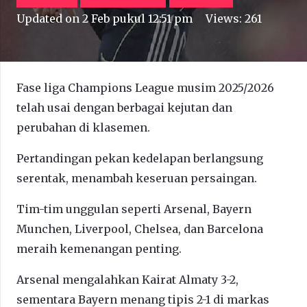
Updated on
2 Feb pukul 12:51 pm
Views:
261
Fase liga Champions League musim 2025/2026
telah usai dengan berbagai kejutan dan
perubahan di klasemen.
Pertandingan pekan kedelapan berlangsung
serentak, menambah keseruan persaingan.
Tim-tim unggulan seperti Arsenal, Bayern
Munchen, Liverpool, Chelsea, dan Barcelona
meraih kemenangan penting.
Arsenal mengalahkan Kairat Almaty 3-2,
sementara Bayern menang tipis 2-1 di markas