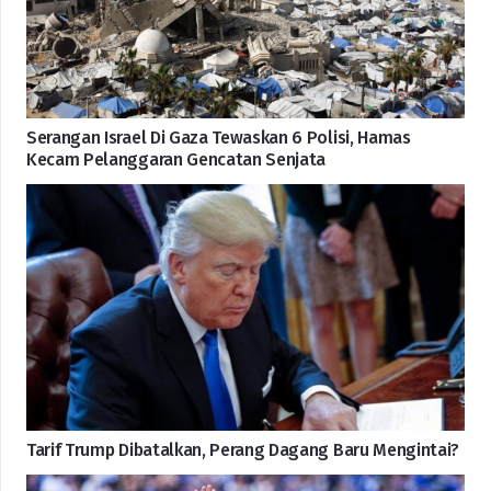
Serangan Israel Di Gaza Tewaskan 6 Polisi, Hamas
Kecam Pelanggaran Gencatan Senjata
Tarif Trump Dibatalkan, Perang Dagang Baru Mengintai?