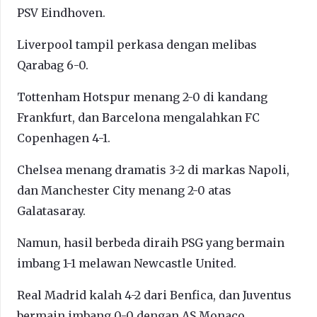
PSV Eindhoven.
Liverpool tampil perkasa dengan melibas
Qarabag 6-0.
Tottenham Hotspur menang 2-0 di kandang
Frankfurt, dan Barcelona mengalahkan FC
Copenhagen 4-1.
Chelsea menang dramatis 3-2 di markas Napoli,
dan Manchester City menang 2-0 atas
Galatasaray.
Namun, hasil berbeda diraih PSG yang bermain
imbang 1-1 melawan Newcastle United.
Real Madrid kalah 4-2 dari Benfica, dan Juventus
bermain imbang 0-0 dengan AS Monaco.