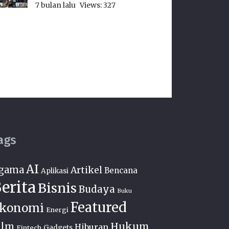
7 bulan lalu
Views:
327
ags
AI
gama
Artikel
Bencana
Aplikasi
erita
Bisnis
Budaya
Buku
Featured
konomi
Energi
Hukum
ilm
Hiburan
Fintech
Gadgets