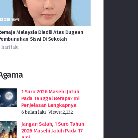
Remaja Malaysia Diadili Atas Dugaan
Pembunuhan Siswi Di Sekolah
 hari lalu
Agama
1 Suro 2026 Masehi Jatuh
Pada Tanggal Berapa? Ini
Penjelasan Lengkapnya
6 bulan lalu
Views:
2,132
Jangan Salah, 1 Suro Tahun
2026 Masehi Jatuh Pada 17
Juni