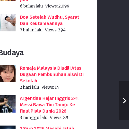
6 bulan lalu
Views:
2,099
Doa Setelah Wudhu, Syarat
Dan Keutamaannya
7 bulan lalu
Views:
394
Budaya
Remaja Malaysia Diadili Atas
Dugaan Pembunuhan Siswi Di
Sekolah
2 hari lalu
Views:
14
Argentina Hajar Inggris 2-1,
Messi Bawa Tim Tango Ke
Final Piala Dunia 2026
3 minggu lalu
Views:
89
1 Suro 2026 Masehi Jatuh