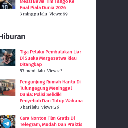
Messi Bawa Tim Tango Ke
Final Piala Dunia 2026
3 minggu lalu
Views:
89
Hiburan
Tiga Pelaku Pembalakan Liar
Di Suaka Margasatwa Riau
Ditangkap
57 menit lalu
Views:
3
Pengunjung Rumah Hantu Di
Tulungagung Meninggal
Dunia: Polisi Selidiki
Penyebab Dan Tutup Wahana
3 hari lalu
Views:
26
Cara Nonton Film Gratis Di
Telegram, Mudah Dan Praktis