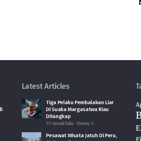
Latest Articles
T
Tiga Pelaku Pembalakan Liar
A
i
Di Suaka Margasatwa Riau
B
Ditangkap
57 menit lalu
Views:
3
E
Pesawat Wisata Jatuh Di Peru,
F