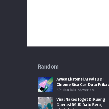
Random
Awas! Ekstensi AI Palsu Di
Chrome Bisa Curi Data Pribad
6 bulan lalu
Views:
228
Viral Nakes Joget Di Ruang
Operasi RSUD Datu Beru,