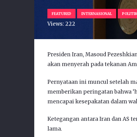
FEATURED
INTERNASIONAL
POLITI
Views:
222
Presiden Iran, Masoud Pezeshkia
akan menyerah pada tekanan Amer
Pernyataan ini muncul setelah m
memberikan peringatan bahwa ‘hal
mencapai kesepakatan dalam wakt
Ketegangan antara Iran dan AS te
lama.