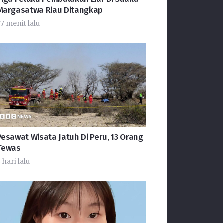
Margasatwa Riau Ditangkap
57 menit lalu
Pesawat Wisata Jatuh Di Peru, 13 Orang
Tewas
 hari lalu