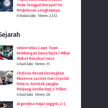
Pada Tanggal Berapa? Ini
Penjelasan Lengkapnya
6 bulan lalu
Views:
2,132
Sejarah
Universitas Cape Town
Kehilangan Dana Rp247 Miliar
Akibat Resolusi Gaza
4 hari lalu
Views:
35
Chelsea Resmi Datangkan
Maxence Lacroix Dari Crystal
Palace, Kontrak Jangka
Panjang Senilai Rp1,2 Triliun
4 hari lalu
Views:
28
Argentina Hajar Inggris 2-1,