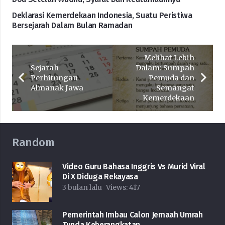
Deklarasi Kemerdekaan Indonesia, Suatu Peristiwa
Bersejarah Dalam Bulan Ramadan
Melihat Lebih
Sejarah
Dalam: Sumpah
Perhitungan
Pemuda dan
Almanak Jawa
Semangat
Kemerdekaan
Random
Video Guru Bahasa Inggris Vs Murid Viral
Di X Diduga Rekayasa
3 bulan lalu
Views:
417
Pemerintah Imbau Calon Jemaah Umrah
Tunda Keberangkatan