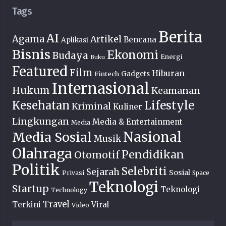
Tags
Berita
AI
Agama
Artikel
Bencana
Aplikasi
Bisnis
Ekonomi
Budaya
Energi
Buku
Featured
Film
Hiburan
Fintech
Gadgets
Internasional
Hukum
Keamanan
Lifestyle
Kesehatan
Kriminal
Kuliner
Lingkungan
Media & Entertainment
Media
Nasional
Media Sosial
Musik
Olahraga
Pendidikan
Otomotif
Politik
Selebriti
Sejarah
Sosial
Privasi
Space
Teknologi
Startup
Teknologi
Technology
Travel
Terkini
Viral
Video