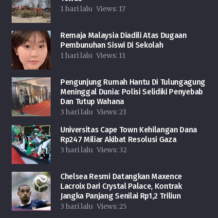
1 hari lalu
Views:
17
Remaja Malaysia Diadili Atas Dugaan
Pembunuhan Siswi Di Sekolah
1 hari lalu
Views:
11
Pengunjung Rumah Hantu Di Tulungagung
Meninggal Dunia: Polisi Selidiki Penyebab
Dan Tutup Wahana
3 hari lalu
Views:
21
Universitas Cape Town Kehilangan Dana
Rp247 Miliar Akibat Resolusi Gaza
3 hari lalu
Views:
32
Chelsea Resmi Datangkan Maxence
Lacroix Dari Crystal Palace, Kontrak
Jangka Panjang Senilai Rp1,2 Triliun
3 hari lalu
Views:
25