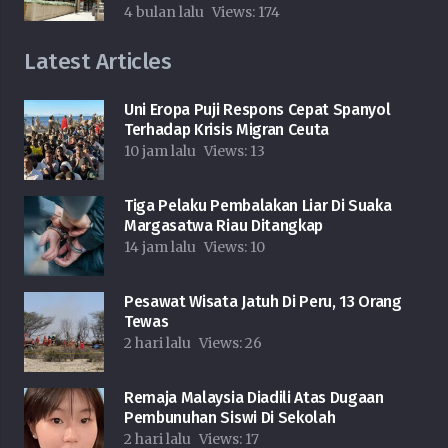
4 bulan lalu
Views:
174
Latest Articles
Uni Eropa Puji Respons Cepat Spanyol
Terhadap Krisis Migran Ceuta
10 jam lalu
Views:
13
Tiga Pelaku Pembalakan Liar Di Suaka
Margasatwa Riau Ditangkap
14 jam lalu
Views:
10
Pesawat Wisata Jatuh Di Peru, 13 Orang
Tewas
2 hari lalu
Views:
26
Remaja Malaysia Diadili Atas Dugaan
Pembunuhan Siswi Di Sekolah
2 hari lalu
Views:
17