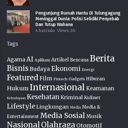
Pengunjung Rumah Hantu Di Tulungagung
Meninggal Dunia: Polisi Selidiki Penyebab
Dan Tutup Wahana
4 hari lalu
Views:
28
Tags
Berita
AI
Agama
Artikel
Bencana
Aplikasi
Bisnis
Ekonomi
Budaya
Energi
Featured
Film
Hiburan
Fintech
Gadgets
Internasional
Hukum
Keamanan
Kesehatan
Kriminal
Kuliner
Kebudayaan
Lifestyle
Lingkungan
Media &
Media
Media Sosial
Musik
Entertainment
Nasional
Olahraga
Otomotif