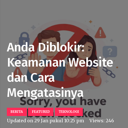
Anda Diblokir:
Keamanan Website
dan Cara
Mengatasinya
BERITA
FEATURED
TEKNOLOGI
Updated on
29 Jan pukul 10:25 pm
Views:
246