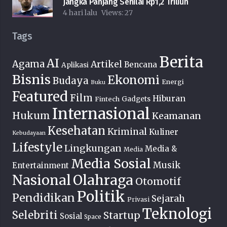
Jangka Panjang Senilai Rp1,2 Triliun
4 hari lalu
Views:
27
Tags
Berita
AI
Agama
Artikel
Bencana
Aplikasi
Bisnis
Ekonomi
Budaya
Energi
Buku
Featured
Film
Hiburan
Fintech
Gadgets
Internasional
Hukum
Keamanan
Kesehatan
Kriminal
Kuliner
Kebudayaan
Lifestyle
Lingkungan
Media &
Media
Media Sosial
Musik
Entertainment
Nasional
Olahraga
Otomotif
Politik
Pendidikan
Sejarah
Privasi
Teknologi
Selebriti
Startup
Sosial
Space