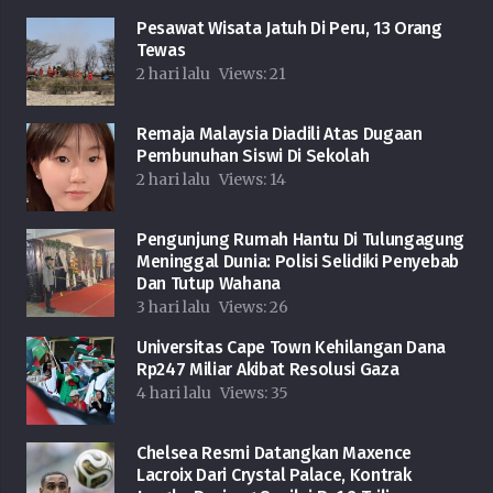
Pesawat Wisata Jatuh Di Peru, 13 Orang
Tewas
2 hari lalu
Views:
21
Remaja Malaysia Diadili Atas Dugaan
Pembunuhan Siswi Di Sekolah
2 hari lalu
Views:
14
Pengunjung Rumah Hantu Di Tulungagung
Meninggal Dunia: Polisi Selidiki Penyebab
Dan Tutup Wahana
3 hari lalu
Views:
26
Universitas Cape Town Kehilangan Dana
Rp247 Miliar Akibat Resolusi Gaza
4 hari lalu
Views:
35
Chelsea Resmi Datangkan Maxence
Lacroix Dari Crystal Palace, Kontrak