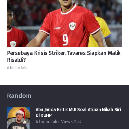
Persebaya Krisis Striker, Tavares Siapkan Malik
Risaldi?
6 bulan lalu
Random
Abu Janda Kritik MUI Soal Aturan Nikah Siri
Di KUHP
6 bulan lalu
Views:
252