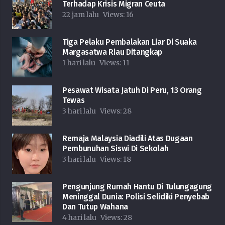
Terhadap Krisis Migran Ceuta
22 jam lalu
Views:
16
Tiga Pelaku Pembalakan Liar Di Suaka
Margasatwa Riau Ditangkap
1 hari lalu
Views:
11
Pesawat Wisata Jatuh Di Peru, 13 Orang
Tewas
3 hari lalu
Views:
28
Remaja Malaysia Diadili Atas Dugaan
Pembunuhan Siswi Di Sekolah
3 hari lalu
Views:
18
Pengunjung Rumah Hantu Di Tulungagung
Meninggal Dunia: Polisi Selidiki Penyebab
Dan Tutup Wahana
4 hari lalu
Views:
28