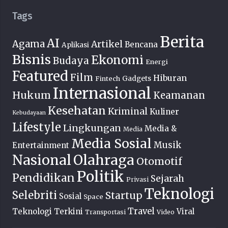
Tags
Berita
AI
Agama
Artikel
Bencana
Aplikasi
Bisnis
Ekonomi
Budaya
Energi
Featured
Film
Hiburan
Fintech
Gadgets
Internasional
Hukum
Keamanan
Kesehatan
Kriminal
Kuliner
Kebudayaan
Lifestyle
Lingkungan
Media &
Media
Media Sosial
Musik
Entertainment
Nasional
Olahraga
Otomotif
Politik
Pendidikan
Sejarah
Privasi
Teknologi
Selebriti
Startup
Sosial
Space
Travel
Teknologi Terkini
Viral
Transportasi
Video