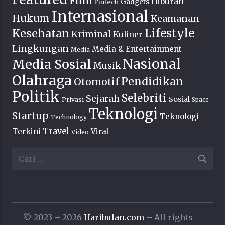
Film
Hiburan
Fintech
Gadgets
Internasional
Hukum
Keamanan
Lifestyle
Kesehatan
Kriminal
Kuliner
Lingkungan
Media & Entertainment
Media
Nasional
Media Sosial
Musik
Olahraga
Pendidikan
Otomotif
Politik
Selebriti
Sejarah
Sosial
Privasi
Space
Teknologi
Startup
Teknologi
Technology
Travel
Terkini
Viral
Video
Cari
untuk:
© 2023 – 2026
Haribulan.com
– All rights