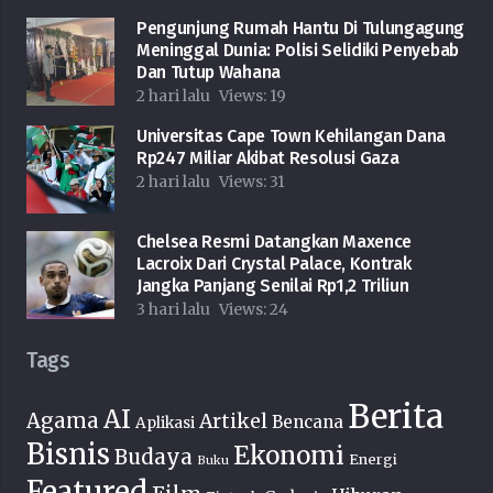
Pengunjung Rumah Hantu Di Tulungagung
Meninggal Dunia: Polisi Selidiki Penyebab
Dan Tutup Wahana
2 hari lalu
Views:
19
Universitas Cape Town Kehilangan Dana
Rp247 Miliar Akibat Resolusi Gaza
2 hari lalu
Views:
31
Chelsea Resmi Datangkan Maxence
Lacroix Dari Crystal Palace, Kontrak
Jangka Panjang Senilai Rp1,2 Triliun
3 hari lalu
Views:
24
Tags
Berita
AI
Agama
Artikel
Bencana
Aplikasi
Bisnis
Ekonomi
Budaya
Energi
Buku
Featured