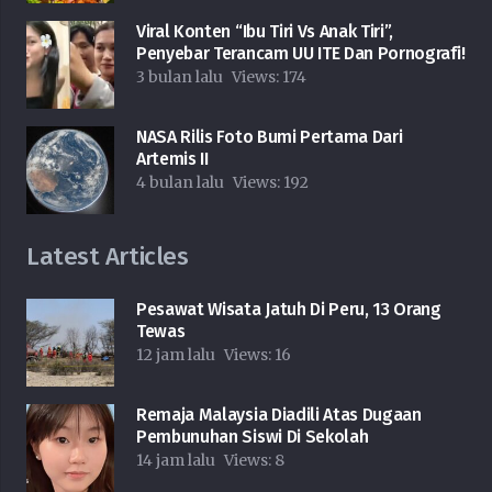
Viral Konten “Ibu Tiri Vs Anak Tiri”,
Penyebar Terancam UU ITE Dan Pornografi!
3 bulan lalu
Views:
174
NASA Rilis Foto Bumi Pertama Dari
Artemis II
4 bulan lalu
Views:
192
Latest Articles
Pesawat Wisata Jatuh Di Peru, 13 Orang
Tewas
12 jam lalu
Views:
16
Remaja Malaysia Diadili Atas Dugaan
Pembunuhan Siswi Di Sekolah
14 jam lalu
Views:
8