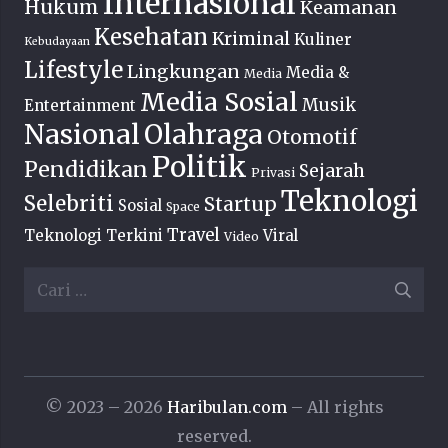
Internasional
Hukum
Keamanan
Kesehatan
Kriminal
Kuliner
Kebudayaan
Lifestyle
Lingkungan
Media &
Media
Media Sosial
Musik
Entertainment
Nasional
Olahraga
Otomotif
Politik
Pendidikan
Sejarah
Privasi
Teknologi
Selebriti
Startup
Sosial
Space
Travel
Teknologi Terkini
Viral
Video
Cari
untuk:
© 2023 – 2026
Haribulan.com
– All rights
reserved.