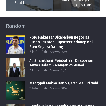
MacBook Neo Jadi
Saat Ini
Sorotan?
Random
PSM Makassar Dikabarkan Negosiasi
Dusan Lagator, Suporter Berharap Bek
Baru Segera Datang
6 bulan lalu
Views:
229
Ali Shamkhani, Pejabat Iran Dilaporkan
Tewas Dalam Serangan AS-Israel
4 bulan lalu
Views:
196
Menggali Makna Dan Sejarah Maulid Nabi
3 tahun lalu
Views:
304
Persija Jakarta Agresif Sambut Putaran