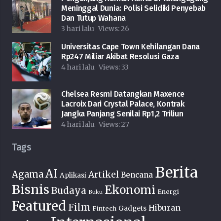
Meninggal Dunia: Polisi Selidiki Penyebab
Dan Tutup Wahana
3 hari lalu
Views:
26
Universitas Cape Town Kehilangan Dana
Rp247 Miliar Akibat Resolusi Gaza
4 hari lalu
Views:
33
Chelsea Resmi Datangkan Maxence
Lacroix Dari Crystal Palace, Kontrak
Jangka Panjang Senilai Rp1,2 Triliun
4 hari lalu
Views:
27
Tags
Berita
AI
Agama
Artikel
Bencana
Aplikasi
Bisnis
Ekonomi
Budaya
Energi
Buku
Featured
Film
Hiburan
Fintech
Gadgets