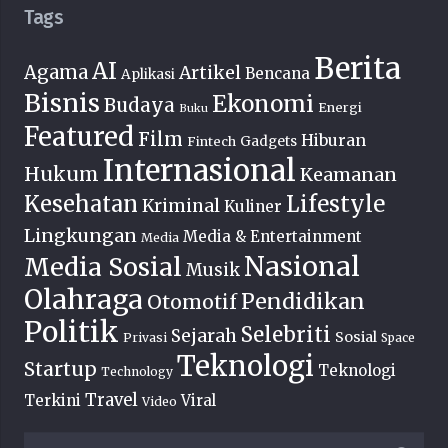
Tags
Berita
AI
Agama
Artikel
Bencana
Aplikasi
Bisnis
Ekonomi
Budaya
Energi
Buku
Featured
Film
Hiburan
Fintech
Gadgets
Internasional
Hukum
Keamanan
Lifestyle
Kesehatan
Kriminal
Kuliner
Lingkungan
Media & Entertainment
Media
Nasional
Media Sosial
Musik
Olahraga
Pendidikan
Otomotif
Politik
Selebriti
Sejarah
Sosial
Privasi
Space
Teknologi
Startup
Teknologi
Technology
Travel
Terkini
Viral
Video
Cari