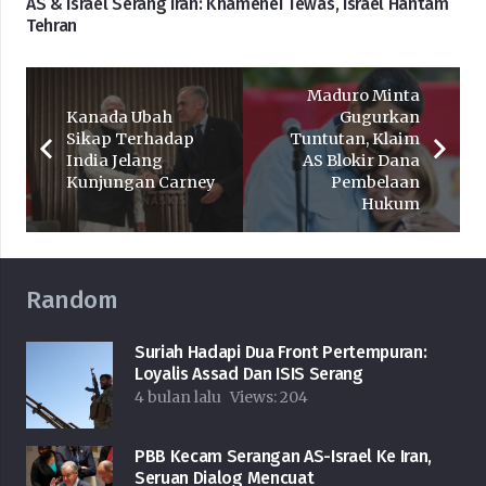
AS & Israel Serang Iran: Khamenei Tewas, Israel Hantam
Tehran
Maduro Minta
Kanada Ubah
Gugurkan
Sikap Terhadap
Tuntutan, Klaim
India Jelang
AS Blokir Dana
Kunjungan Carney
Pembelaan
Hukum
Random
Suriah Hadapi Dua Front Pertempuran:
Loyalis Assad Dan ISIS Serang
4 bulan lalu
Views:
204
PBB Kecam Serangan AS-Israel Ke Iran,
Seruan Dialog Mencuat