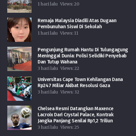
1 hari lalu
Views:
20
Remaja Malaysia Diadili Atas Dugaan
Pembunuhan Siswi Di Sekolah
1 hari lalu
Views:
11
Pengunjung Rumah Hantu Di Tulungagung
Meninggal Dunia: Polisi Selidiki Penyebab
Dan Tutup Wahana
3 hari lalu
Views:
22
Universitas Cape Town Kehilangan Dana
Rp247 Miliar Akibat Resolusi Gaza
3 hari lalu
Views:
32
Chelsea Resmi Datangkan Maxence
Lacroix Dari Crystal Palace, Kontrak
Jangka Panjang Senilai Rp1,2 Triliun
3 hari lalu
Views:
25