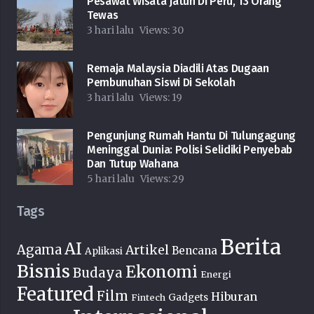
Pesawat Wisata Jatuh Di Peru, 13 Orang
Tewas
3 hari lalu
Views:
30
Remaja Malaysia Diadili Atas Dugaan
Pembunuhan Siswi Di Sekolah
3 hari lalu
Views:
19
Pengunjung Rumah Hantu Di Tulungagung
Meninggal Dunia: Polisi Selidiki Penyebab
Dan Tutup Wahana
5 hari lalu
Views:
29
Tags
Berita
AI
Agama
Artikel
Bencana
Aplikasi
Bisnis
Ekonomi
Budaya
Energi
Featured
Film
Hiburan
Fintech
Gadgets