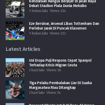
Kendaraan Hangus Berjejer Di Jalan Raya
Dekat Stadion Piala Dunia Meksiko
5 bulan lalu
Views:
214
Eze Bersinar, Arsenal Libas Tottenham Dan
Perlebar Jarak Di Puncak Klasemen
5 bulan lalu
Views:
212
Latest Articles
Uni Eropa Puji Respons Cepat Spanyol
Terhadap Krisis Migran Ceuta
1 hari lalu
Views:
18
Tiga Pelaku Pembalakan Liar Di Suaka
Margasatwa Riau Ditangkap
1 hari lalu
Views:
14