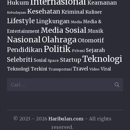
Internasional
Hukum
Keamanan
Kesehatan
Kriminal
Kuliner
Kebudayaan
Lifestyle
Lingkungan
Media &
Media
Media Sosial
Musik
Entertainment
Nasional
Olahraga
Otomotif
Politik
Pendidikan
Sejarah
Privasi
Teknologi
Selebriti
Startup
Sosial
Space
Travel
Teknologi Terkini
Viral
Transportasi
Video
Cari
untuk:
© 2023 – 2026
Haribulan.com
– All rights
reserved.