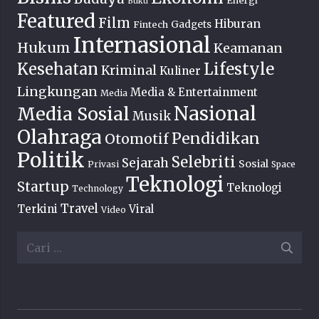
Energi
Buku
Featured
Film
Hiburan
Fintech
Gadgets
Internasional
Hukum
Keamanan
Lifestyle
Kesehatan
Kriminal
Kuliner
Lingkungan
Media & Entertainment
Media
Nasional
Media Sosial
Musik
Olahraga
Pendidikan
Otomotif
Politik
Selebriti
Sejarah
Sosial
Privasi
Space
Teknologi
Startup
Teknologi
Technology
Travel
Terkini
Viral
Video
Cari
untuk: