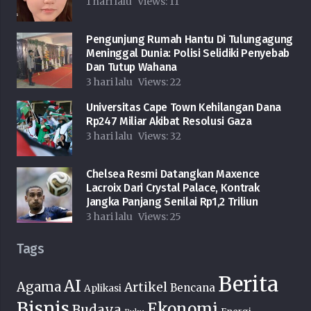
1 hari lalu
Views:
11
Pengunjung Rumah Hantu Di Tulungagung
Meninggal Dunia: Polisi Selidiki Penyebab
Dan Tutup Wahana
3 hari lalu
Views:
22
Universitas Cape Town Kehilangan Dana
Rp247 Miliar Akibat Resolusi Gaza
3 hari lalu
Views:
32
Chelsea Resmi Datangkan Maxence
Lacroix Dari Crystal Palace, Kontrak
Jangka Panjang Senilai Rp1,2 Triliun
3 hari lalu
Views:
25
Tags
Berita
AI
Agama
Artikel
Bencana
Aplikasi
Bisnis
Ekonomi
Budaya