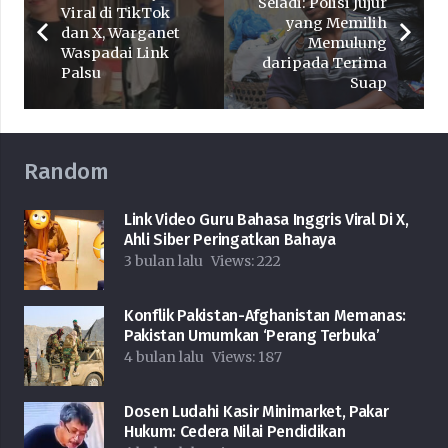
Seladi: Polisi Jujur
Viral di TikTok
yang Memilih
dan X, Warganet
Memulung
Waspadai Link
daripada Terima
Palsu
Suap
Random
Link Video Guru Bahasa Inggris Viral Di X,
Ahli Siber Peringatkan Bahaya
3 bulan lalu
Views:
222
Konflik Pakistan-Afghanistan Memanas:
Pakistan Umumkan ‘Perang Terbuka’
4 bulan lalu
Views:
187
Dosen Ludahi Kasir Minimarket, Pakar
Hukum: Cedera Nilai Pendidikan