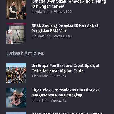
Kanada Ubah Sikap Terhadap India Jelang
Kunjungan Carney
4 bulan lalu
Views:
155
SPBU Sudiang Disanksi 30 Hari Akibat
Pengisian BBM Viral
3 bulan lalu
Views:
130
Latest Articles
Uni Eropa Puji Respons Cepat Spanyol
Terhadap Krisis Migran Ceuta
1 hari lalu
Views:
23
Tiga Pelaku Pembalakan Liar Di Suaka
Margasatwa Riau Ditangkap
2 hari lalu
Views:
15