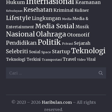
Internasional
Hukum
Keamanan
Kesehatan
Kriminal
Kuliner
Kebudayaan
Lifestyle
Lingkungan
Media &
Media
Media Sosial
Musik
Entertainment
Nasional
Olahraga
Otomotif
Politik
Pendidikan
Sejarah
Privasi
Teknologi
Selebriti
Startup
Sosial
Space
Travel
Teknologi Terkini
Viral
Transportasi
Video
Cari
untuk:
© 2023 – 2026
Haribulan.com
– All rights
reserved.