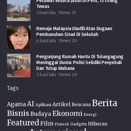
Pesawat Wisata Jatuh Di Peru, 13 Orang
Tewas
3 hari lalu
Views:
33
Remaja Malaysia Diadili Atas Dugaan
Pembunuhan Siswi Di Sekolah
4 hari lalu
Views:
20
Pengunjung Rumah Hantu Di Tulungagung
Meninggal Dunia: Polisi Selidiki Penyebab
Dan Tutup Wahana
5 hari lalu
Views:
29
Tags
Berita
AI
Agama
Artikel
Bencana
Aplikasi
Bisnis
Ekonomi
Budaya
Energi
Featured
Film
Hiburan
Fintech
Gadgets