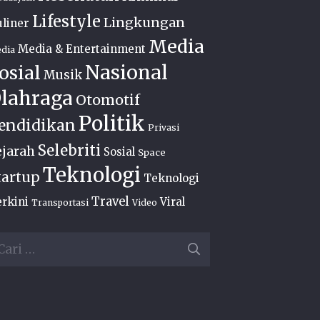
Lifestyle
Lingkungan
liner
Media
Media & Entertainment
dia
Nasional
osial
Musik
lahraga
Otomotif
Politik
endidikan
Privasi
Selebriti
ejarah
Sosial
Space
Teknologi
tartup
Teknologi
Travel
rkini
Viral
Transportasi
Video
ri
ntuk: