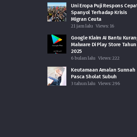
Uni Eropa Puji Respons Cepa
Spanyol Terhadap Krisis
Migran Ceuta
21 jam lalu
Views:
16
Google Klaim AI Bantu Kuran
Malware Di Play Store Tahun
2025
6 bulan lalu
Views:
222
Keutamaan Amalan Sunnah
Pasca Sholat Subuh
3 tahun lalu
Views:
296