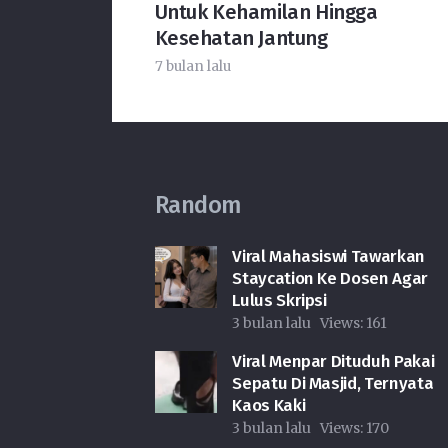
Untuk Kehamilan Hingga
Kesehatan Jantung
7 bulan lalu
Random
Viral Mahasiswi Tawarkan
Staycation Ke Dosen Agar
Lulus Skripsi
3 bulan lalu
Views:
161
Viral Menpar Dituduh Pakai
Sepatu Di Masjid, Ternyata
Kaos Kaki
3 bulan lalu
Views:
170