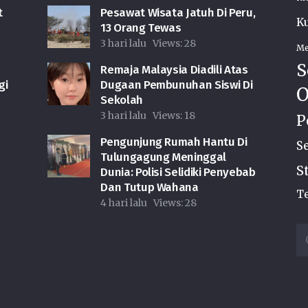
t
Pesawat Wisata Jatuh Di Peru,
Ku
13 Orang Tewas
3 hari lalu
Views:
28
Me
S
Remaja Malaysia Diadili Atas
gi
Dugaan Pembunuhan Siswi Di
O
Sekolah
3 hari lalu
Views:
18
P
Pengunjung Rumah Hantu Di
S
Tulungagung Meninggal
S
Dunia: Polisi Selidiki Penyebab
Dan Tutup Wahana
Te
4 hari lalu
Views:
28
Ca
u