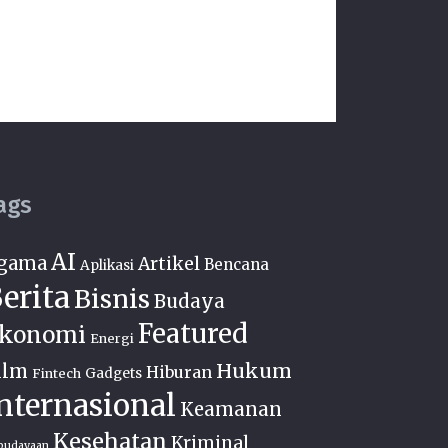
ags
AI
gama
Artikel
Bencana
Aplikasi
erita
Bisnis
Budaya
Featured
konomi
Energi
Hukum
ilm
Hiburan
Fintech
Gadgets
nternasional
Keamanan
Kesehatan
Kriminal
budayaan