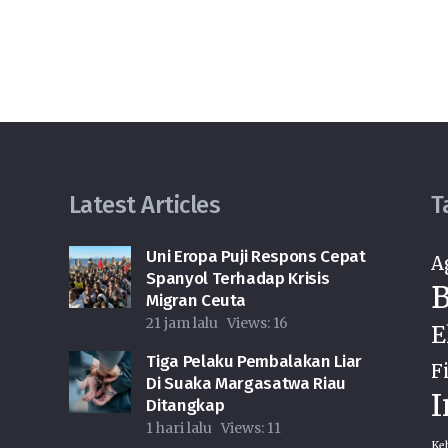
Latest Articles
T
Uni Eropa Puji Respons Cepat
A
Spanyol Terhadap Krisis
B
Migran Ceuta
21 jam lalu
Views:
16
E
Tiga Pelaku Pembalakan Liar
F
Di Suaka Margasatwa Riau
I
Ditangkap
1 hari lalu
Views:
11
Ke