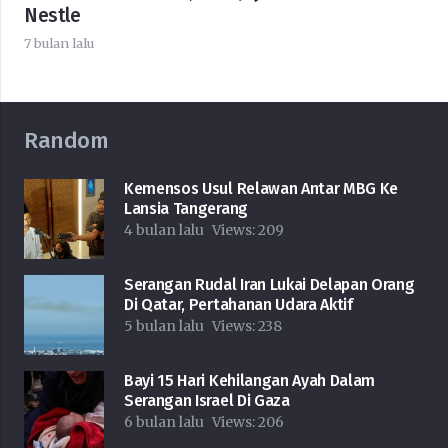
Nestle
7 bulan lalu
Random
Kemensos Usul Relawan Antar MBG Ke
Lansia Tangerang
4 bulan lalu
Views:
209
Serangan Rudal Iran Lukai Delapan Orang
Di Qatar, Pertahanan Udara Aktif
5 bulan lalu
Views:
238
Bayi 15 Hari Kehilangan Ayah Dalam
Serangan Israel Di Gaza
6 bulan lalu
Views:
206