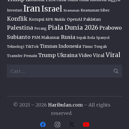
Futsal
Indonesia
Inggris
Iran
Israel
Keamanan Siber
Investasi
Keamanan
Konflik
OpenAI
Pakistan
Korupsi
KPK
Nuklir
Piala Dunia 2026
Palestina
Prabowo
Perang
Subianto
Rusia
PSM Makassar
Sepak Bola
Spanyol
Timnas Indonesia
TikTok
Teknologi
Timur Tengah
Viral
Trump
Ukraina
Video Viral
Transfer Pemain
Cari
untuk:
© 2023 – 2026
Haribulan.com
– All rights
reserved.