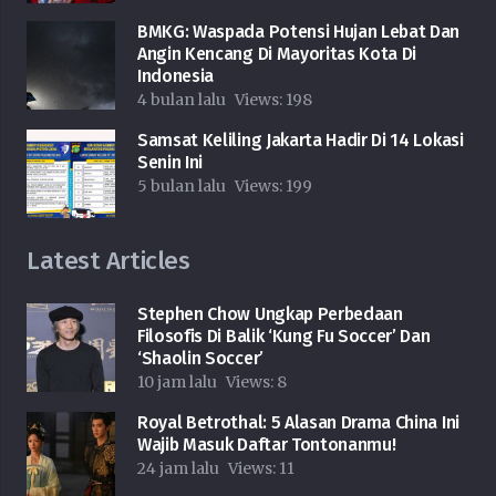
BMKG: Waspada Potensi Hujan Lebat Dan
Angin Kencang Di Mayoritas Kota Di
Indonesia
4 bulan lalu
Views:
198
Samsat Keliling Jakarta Hadir Di 14 Lokasi
Senin Ini
5 bulan lalu
Views:
199
Latest Articles
Stephen Chow Ungkap Perbedaan
Filosofis Di Balik ‘Kung Fu Soccer’ Dan
‘Shaolin Soccer’
10 jam lalu
Views:
8
Royal Betrothal: 5 Alasan Drama China Ini
Wajib Masuk Daftar Tontonanmu!
24 jam lalu
Views:
11