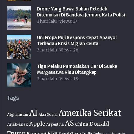
Drone Yang Bawa Bahan Peledak
Ditemukan Di Bandara Jerman, Kata Polisi
1 hari lalu
Views:
17
Uni Eropa Puji Respons Cepat Spanyol
Terhadap Krisis Migran Ceuta
3 hari lalu
Views:
26
Tiga Pelaku Pembalakan Liar Di Suaka
Margasatwa Riau Ditangkap
3 hari lalu
Views:
18
Tags
AI
Amerika Serikat
Afghanistan
Aksi Sosial
AS
Donald
Apple
China
Anak-anak
Argentina
Trump
FIFA
Ekonomi
Gaza
India