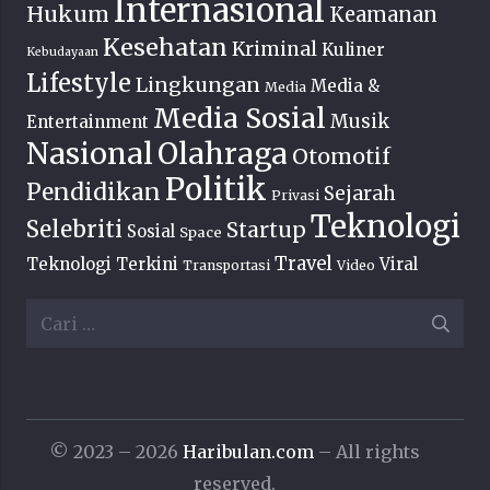
Internasional
Hukum
Keamanan
Kesehatan
Kriminal
Kuliner
Kebudayaan
Lifestyle
Lingkungan
Media &
Media
Media Sosial
Musik
Entertainment
Nasional
Olahraga
Otomotif
Politik
Pendidikan
Sejarah
Privasi
Teknologi
Selebriti
Startup
Sosial
Space
Travel
Teknologi Terkini
Viral
Transportasi
Video
Cari
untuk:
© 2023 – 2026
Haribulan.com
– All rights
reserved.