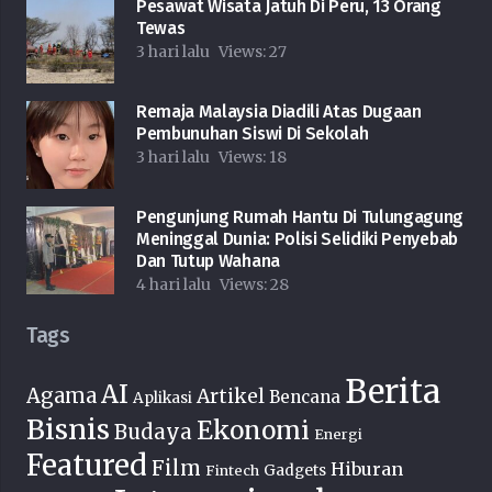
Pesawat Wisata Jatuh Di Peru, 13 Orang
Tewas
3 hari lalu
Views:
27
Remaja Malaysia Diadili Atas Dugaan
Pembunuhan Siswi Di Sekolah
3 hari lalu
Views:
18
Pengunjung Rumah Hantu Di Tulungagung
Meninggal Dunia: Polisi Selidiki Penyebab
Dan Tutup Wahana
4 hari lalu
Views:
28
Tags
Berita
AI
Agama
Artikel
Bencana
Aplikasi
Bisnis
Ekonomi
Budaya
Energi
Featured
Film
Hiburan
Fintech
Gadgets