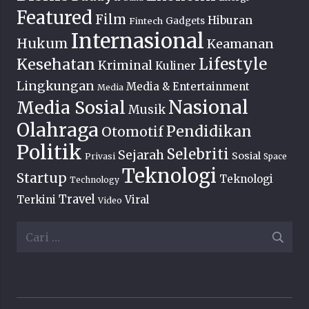
Featured
Film
Hiburan
Fintech
Gadgets
Internasional
Hukum
Keamanan
Lifestyle
Kesehatan
Kriminal
Kuliner
Lingkungan
Media & Entertainment
Media
Nasional
Media Sosial
Musik
Olahraga
Pendidikan
Otomotif
Politik
Selebriti
Sejarah
Sosial
Privasi
Space
Teknologi
Startup
Teknologi
Technology
Travel
Terkini
Viral
Video
Cari
untuk: