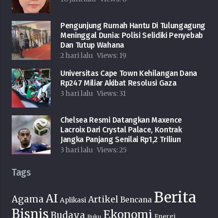
Pengunjung Rumah Hantu Di Tulungagung
Meninggal Dunia: Polisi Selidiki Penyebab
Dan Tutup Wahana
2 hari lalu
Views:
19
Universitas Cape Town Kehilangan Dana
Rp247 Miliar Akibat Resolusi Gaza
3 hari lalu
Views:
31
Chelsea Resmi Datangkan Maxence
Lacroix Dari Crystal Palace, Kontrak
Jangka Panjang Senilai Rp1,2 Triliun
3 hari lalu
Views:
25
Tags
Berita
AI
Agama
Artikel
Bencana
Aplikasi
Bisnis
Ekonomi
Budaya
Energi
Buku