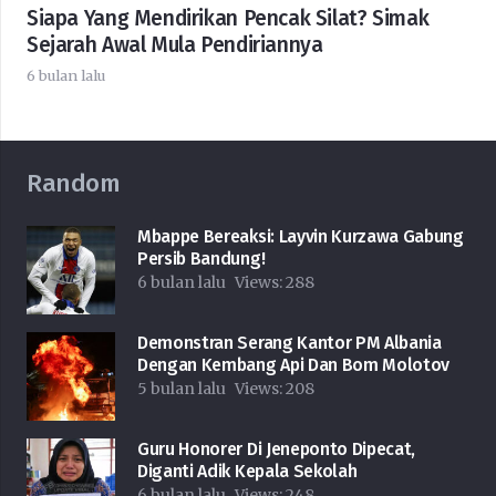
Siapa Yang Mendirikan Pencak Silat? Simak
Sejarah Awal Mula Pendiriannya
6 bulan lalu
Random
Mbappe Bereaksi: Layvin Kurzawa Gabung
Persib Bandung!
6 bulan lalu
Views:
288
Demonstran Serang Kantor PM Albania
Dengan Kembang Api Dan Bom Molotov
5 bulan lalu
Views:
208
Guru Honorer Di Jeneponto Dipecat,
Diganti Adik Kepala Sekolah
6 bulan lalu
Views:
248