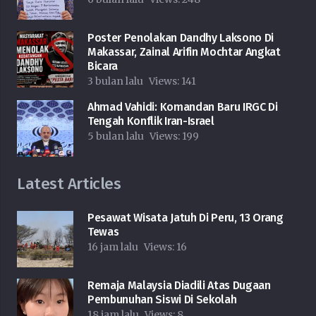
Poster Penolakan Dandhy Laksono Di
Makassar, Zainal Arifin Mochtar Angkat
Bicara
3 bulan lalu
Views:
141
Ahmad Vahidi: Komandan Baru IRGC Di
Tengah Konflik Iran-Israel
5 bulan lalu
Views:
199
Latest Articles
Pesawat Wisata Jatuh Di Peru, 13 Orang
Tewas
16 jam lalu
Views:
16
Remaja Malaysia Diadili Atas Dugaan
Pembunuhan Siswi Di Sekolah
18 jam lalu
Views:
8