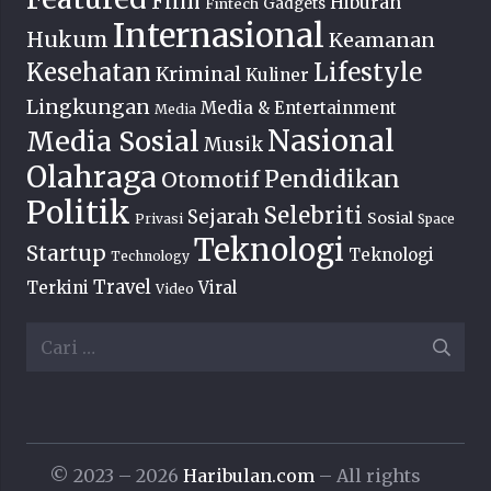
Film
Hiburan
Fintech
Gadgets
Internasional
Hukum
Keamanan
Lifestyle
Kesehatan
Kriminal
Kuliner
Lingkungan
Media & Entertainment
Media
Nasional
Media Sosial
Musik
Olahraga
Pendidikan
Otomotif
Politik
Selebriti
Sejarah
Sosial
Privasi
Space
Teknologi
Startup
Teknologi
Technology
Travel
Terkini
Viral
Video
Cari
untuk:
© 2023 – 2026
Haribulan.com
– All rights