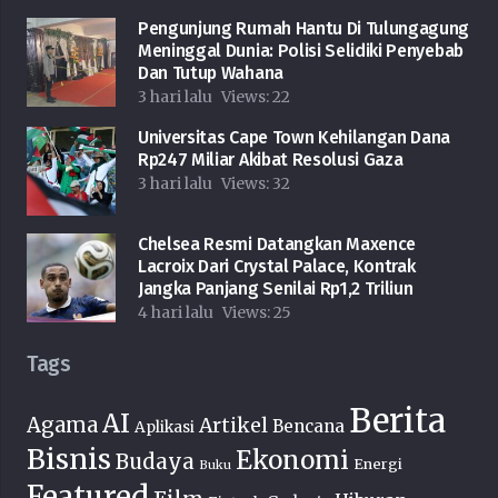
Pengunjung Rumah Hantu Di Tulungagung
Meninggal Dunia: Polisi Selidiki Penyebab
Dan Tutup Wahana
3 hari lalu
Views:
22
Universitas Cape Town Kehilangan Dana
Rp247 Miliar Akibat Resolusi Gaza
3 hari lalu
Views:
32
Chelsea Resmi Datangkan Maxence
Lacroix Dari Crystal Palace, Kontrak
Jangka Panjang Senilai Rp1,2 Triliun
4 hari lalu
Views:
25
Tags
Berita
AI
Agama
Artikel
Bencana
Aplikasi
Bisnis
Ekonomi
Budaya
Energi
Buku
Featured