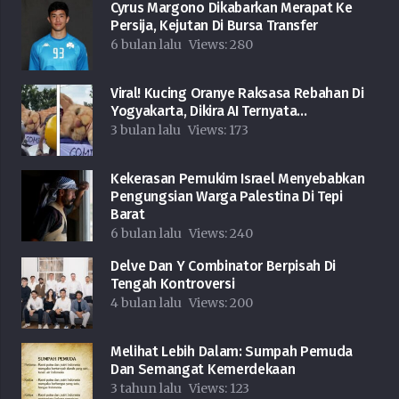
Cyrus Margono Dikabarkan Merapat Ke
Persija, Kejutan Di Bursa Transfer
6 bulan lalu
Views:
280
Viral! Kucing Oranye Raksasa Rebahan Di
Yogyakarta, Dikira AI Ternyata…
3 bulan lalu
Views:
173
Kekerasan Pemukim Israel Menyebabkan
Pengungsian Warga Palestina Di Tepi
Barat
6 bulan lalu
Views:
240
Delve Dan Y Combinator Berpisah Di
Tengah Kontroversi
4 bulan lalu
Views:
200
Melihat Lebih Dalam: Sumpah Pemuda
Dan Semangat Kemerdekaan
3 tahun lalu
Views:
123