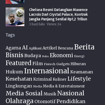
Chelsea Resmi Datangkan Maxence
Lacroix Dari Crystal Palace, Kontrak
Jangka Panjang Senilai Rp1,2 Triliun
3 hari lalu
Views:
24
Tags
Berita
AI
Agama
Artikel
Bencana
Aplikasi
Bisnis
Ekonomi
Budaya
Energi
Buku
Featured
Film
Hiburan
Fintech
Gadgets
Internasional
Hukum
Keamanan
Lifestyle
Kesehatan
Kriminal
Kuliner
Lingkungan
Media & Entertainment
Media
Nasional
Media Sosial
Musik
Olahraga
Pendidikan
Otomotif