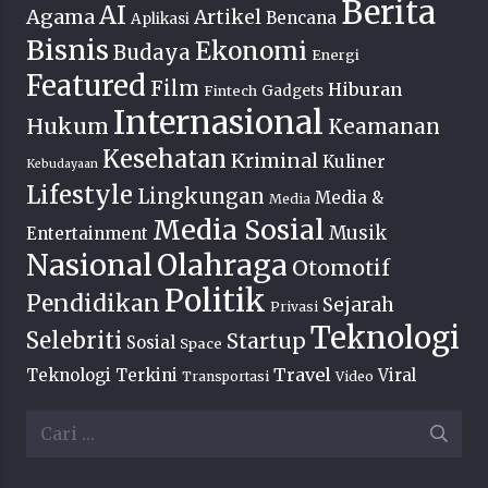
Berita
AI
Agama
Artikel
Bencana
Aplikasi
Bisnis
Ekonomi
Budaya
Energi
Featured
Film
Hiburan
Fintech
Gadgets
Internasional
Hukum
Keamanan
Kesehatan
Kriminal
Kuliner
Kebudayaan
Lifestyle
Lingkungan
Media &
Media
Media Sosial
Musik
Entertainment
Nasional
Olahraga
Otomotif
Politik
Pendidikan
Sejarah
Privasi
Teknologi
Selebriti
Startup
Sosial
Space
Travel
Teknologi Terkini
Viral
Transportasi
Video
Cari
untuk: