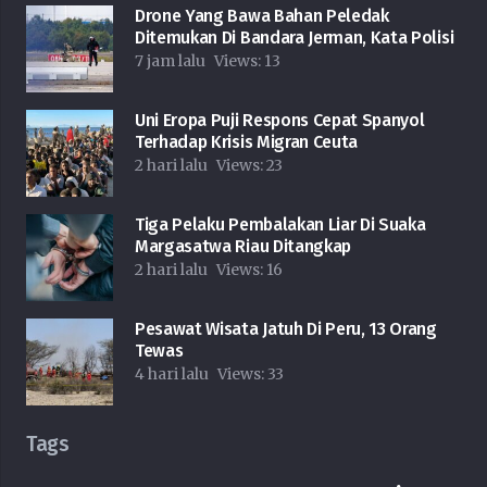
Drone Yang Bawa Bahan Peledak
Ditemukan Di Bandara Jerman, Kata Polisi
7 jam lalu
Views:
13
Uni Eropa Puji Respons Cepat Spanyol
Terhadap Krisis Migran Ceuta
2 hari lalu
Views:
23
Tiga Pelaku Pembalakan Liar Di Suaka
Margasatwa Riau Ditangkap
2 hari lalu
Views:
16
Pesawat Wisata Jatuh Di Peru, 13 Orang
Tewas
4 hari lalu
Views:
33
Tags