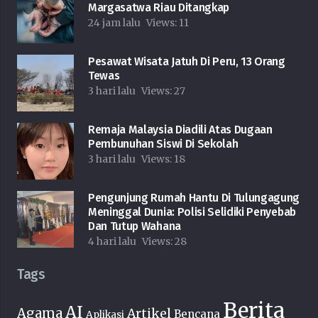
Margasatwa Riau Ditangkap
24 jam lalu
Views:
11
Pesawat Wisata Jatuh Di Peru, 13 Orang
Tewas
3 hari lalu
Views:
27
Remaja Malaysia Diadili Atas Dugaan
Pembunuhan Siswi Di Sekolah
3 hari lalu
Views:
18
Pengunjung Rumah Hantu Di Tulungagung
Meninggal Dunia: Polisi Selidiki Penyebab
Dan Tutup Wahana
4 hari lalu
Views:
28
Tags
Berita
AI
Agama
Artikel
Bencana
Aplikasi