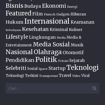
Bisnis
Ekonomi
Budaya
Energi
Featured
Film
Hiburan
Fintech
Gadgets
Internasional
Hukum
Keamanan
Kesehatan
Kriminal
Kuliner
Kebudayaan
Lifestyle
Lingkungan
Media &
Media
Media Sosial
Musik
Entertainment
Nasional
Olahraga
Otomotif
Politik
Pendidikan
Sejarah
Privasi
Teknologi
Selebriti
Startup
Sosial
Space
Travel
Teknologi Terkini
Viral
Transportasi
Video
Cari
untuk: