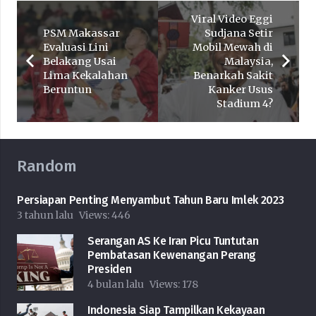
Viral Video Eggi
PSM Makassar
Sudjana Setir
Evaluasi Lini
Mobil Mewah di
Belakang Usai
Malaysia,
Lima Kekalahan
Benarkah Sakit
Beruntun
Kanker Usus
Stadium 4?
Random
Persiapan Penting Menyambut Tahun Baru Imlek 2023
3 tahun lalu
Views:
446
Serangan AS Ke Iran Picu Tuntutan
Pembatasan Kewenangan Perang
Presiden
4 bulan lalu
Views:
178
Indonesia Siap Tampilkan Kekayaan