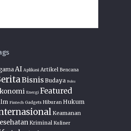
ags
AI
gama
Artikel
Bencana
Aplikasi
erita
Bisnis
Budaya
Buku
Featured
konomi
Energi
Hukum
ilm
Hiburan
Fintech
Gadgets
nternasional
Keamanan
esehatan
Kriminal
Kuliner