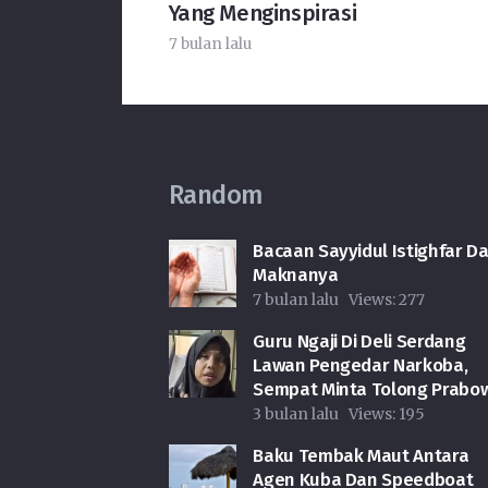
Yang Menginspirasi
7 bulan lalu
Random
Bacaan Sayyidul Istighfar D
Maknanya
7 bulan lalu
Views:
277
Guru Ngaji Di Deli Serdang
Lawan Pengedar Narkoba,
Sempat Minta Tolong Prabo
3 bulan lalu
Views:
195
Baku Tembak Maut Antara
Agen Kuba Dan Speedboat