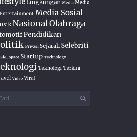
ifestyle
Lingkungan
Media
Media
Media Sosial
Entertainment
Nasional
Olahraga
usik
Pendidikan
tomotif
olitik
Selebriti
Sejarah
Privasi
Startup
sial
Space
Technology
eknologi
Teknologi Terkini
ravel
Viral
Video
ri
ntuk: