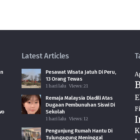
Latest Articles
T
an
Pesawat Wisata Jatuh Di Peru,
A
13 Orang Tewas
B
1 hari lalu
Views:
21
E
Remaja Malaysia Diadili Atas
Dugaan Pembunuhan Siswi Di
F
wo
Sekolah
I
1 hari lalu
Views:
12
K
Pengunjung Rumah Hantu Di
Tulungagung Meninggal