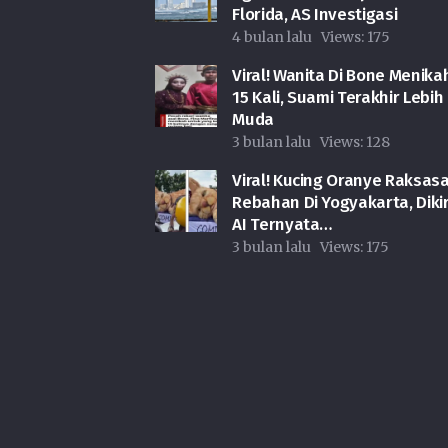
Florida, AS Investigasi
4 bulan lalu
Views:
175
Viral! Wanita Di Bone Menika
15 Kali, Suami Terakhir Lebih
Muda
3 bulan lalu
Views:
128
Viral! Kucing Oranye Raksas
Rebahan Di Yogyakarta, Diki
AI Ternyata…
3 bulan lalu
Views:
175