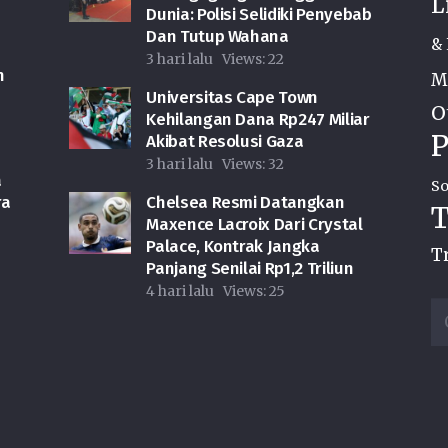
L
Dunia: Polisi Selidiki Penyebab
Dan Tutup Wahana
& 
3 hari lalu
Views:
22
h
M
Universitas Cape Town
O
Kehilangan Dana Rp247 Miliar
P
Akibat Resolusi Gaza
3 hari lalu
Views:
32
a
So
ra
Chelsea Resmi Datangkan
T
Maxence Lacroix Dari Crystal
Palace, Kontrak Jangka
T
Panjang Senilai Rp1,2 Triliun
4 hari lalu
Views:
25
Ca
u