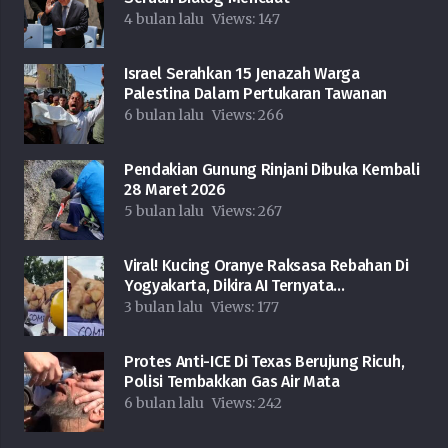
4 bulan lalu
Views:
147
Israel Serahkan 15 Jenazah Warga
Palestina Dalam Pertukaran Tawanan
6 bulan lalu
Views:
266
Pendakian Gunung Rinjani Dibuka Kembali
28 Maret 2026
5 bulan lalu
Views:
267
Viral! Kucing Oranye Raksasa Rebahan Di
Yogyakarta, Dikira AI Ternyata…
3 bulan lalu
Views:
177
Protes Anti-ICE Di Texas Berujung Ricuh,
Polisi Tembakkan Gas Air Mata
6 bulan lalu
Views:
242