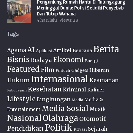
Pengunjung Rumah Hantu Di Tulungagung
Meninggal Dunia: Polisi Selidiki Penyebab
Dan Tutup Wahana
4 hari lalu
Views:
28
Tags
Berita
AI
Agama
Artikel
Bencana
Aplikasi
Bisnis
Ekonomi
Budaya
Energi
Featured
Film
Hiburan
Fintech
Gadgets
Internasional
Hukum
Keamanan
Kesehatan
Kriminal
Kuliner
Kebudayaan
Lifestyle
Lingkungan
Media &
Media
Media Sosial
Musik
Entertainment
Nasional
Olahraga
Otomotif
Politik
Pendidikan
Sejarah
Privasi