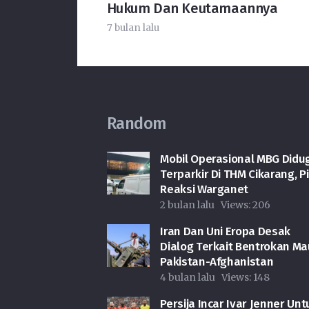
Hukum Dan Keutamaannya
7 bulan lalu
Random
Mobil Operasional MBG Didu
Terparkir Di THM Cikarang, P
Reaksi Warganet
2 bulan lalu
Views:
206
Iran Dan Uni Eropa Desak
Dialog Terkait Bentrokan Ma
Pakistan-Afghanistan
4 bulan lalu
Views:
148
Persija Incar Ivar Jenner Unt