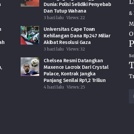
L
m
Dunia: Polisi Selidiki Penyebab
Dan Tutup Wahana
& 
3 hari lalu
Views:
22
M
n
Universitas Cape Town
O
Kehilangan Dana Rp247 Miliar
P
ah
Akibat Resolusi Gaza
3 hari lalu
Views:
32
So
Chelsea Resmi Datangkan
T
,
Maxence Lacroix Dari Crystal
Palace, Kontrak Jangka
T
Panjang Senilai Rp1,2 Triliun
4 hari lalu
Views:
25
Ca
u