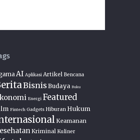
ags
AI
gama
Artikel
Bencana
Aplikasi
erita
Bisnis
Budaya
Buku
Featured
konomi
Energi
Hukum
ilm
Hiburan
Fintech
Gadgets
nternasional
Keamanan
esehatan
Kriminal
Kuliner