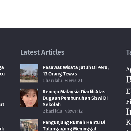
Latest Articles
T
ga
Pesawat Wisata Jatuh Di Peru,
A
icu
13 Orang Tewas
B
1 hari lalu
Views:
21
E
Remaja Malaysia Diadili Atas
Dugaan Pembunuhan Siswi Di
F
ut
Sekolah
I
2 hari lalu
Views:
12
K
Pengunjung Rumah Hantu Di
uk
Tulungagung Meninggal