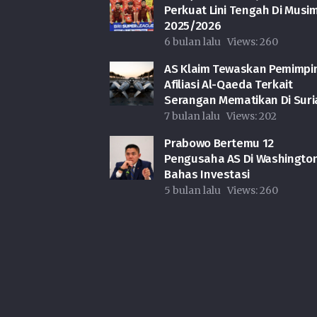
Perkuat Lini Tengah Di Musi
2025/2026
6 bulan lalu
Views:
260
AS Klaim Tewaskan Pemimpi
Afiliasi Al-Qaeda Terkait
Serangan Mematikan Di Suri
7 bulan lalu
Views:
202
Prabowo Bertemu 12
Pengusaha AS Di Washington
Bahas Investasi
5 bulan lalu
Views:
260