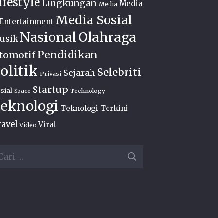
ifestyle
Lingkungan
Media
Media
Media Sosial
Entertainment
Nasional
Olahraga
usik
Pendidikan
tomotif
olitik
Selebriti
Sejarah
Privasi
Startup
sial
Space
Technology
eknologi
Teknologi Terkini
ravel
Viral
Video
ri
ntuk: