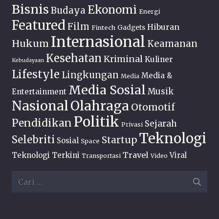
Bisnis
Ekonomi
Budaya
Energi
Featured
Film
Hiburan
Fintech
Gadgets
Internasional
Hukum
Keamanan
Kesehatan
Kriminal
Kuliner
Kebudayaan
Lifestyle
Lingkungan
Media &
Media
Media Sosial
Musik
Entertainment
Nasional
Olahraga
Otomotif
Politik
Pendidikan
Sejarah
Privasi
Teknologi
Selebriti
Startup
Sosial
Space
Travel
Teknologi Terkini
Viral
Transportasi
Video
Cari
untuk: