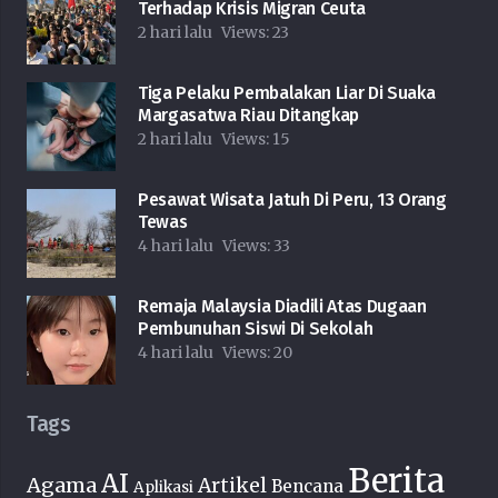
Terhadap Krisis Migran Ceuta
2 hari lalu
Views:
23
Tiga Pelaku Pembalakan Liar Di Suaka
Margasatwa Riau Ditangkap
2 hari lalu
Views:
15
Pesawat Wisata Jatuh Di Peru, 13 Orang
Tewas
4 hari lalu
Views:
33
Remaja Malaysia Diadili Atas Dugaan
Pembunuhan Siswi Di Sekolah
4 hari lalu
Views:
20
Tags
Berita
AI
Agama
Artikel
Bencana
Aplikasi