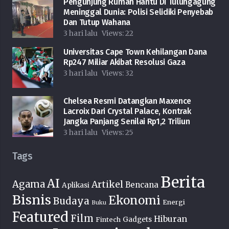
Pengunjung Rumah Hantu Di Tulungagung
Meninggal Dunia: Polisi Selidiki Penyebab
Dan Tutup Wahana
3 hari lalu
Views:
22
Universitas Cape Town Kehilangan Dana
Rp247 Miliar Akibat Resolusi Gaza
3 hari lalu
Views:
32
Chelsea Resmi Datangkan Maxence
Lacroix Dari Crystal Palace, Kontrak
Jangka Panjang Senilai Rp1,2 Triliun
3 hari lalu
Views:
25
Tags
Berita
AI
Agama
Artikel
Bencana
Aplikasi
Bisnis
Ekonomi
Budaya
Energi
Buku
Featured
Film
Hiburan
Fintech
Gadgets