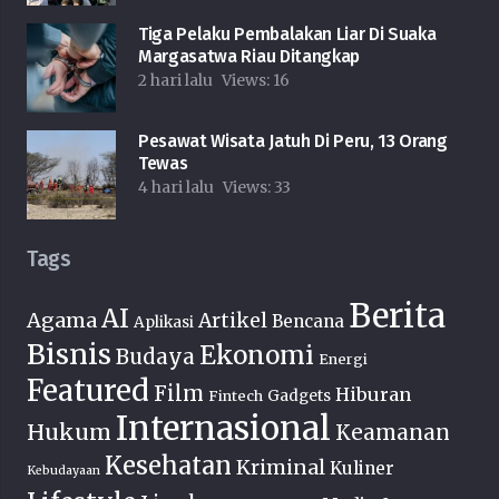
Tiga Pelaku Pembalakan Liar Di Suaka
Margasatwa Riau Ditangkap
2 hari lalu
Views:
16
Pesawat Wisata Jatuh Di Peru, 13 Orang
Tewas
4 hari lalu
Views:
33
Tags
Berita
AI
Agama
Artikel
Bencana
Aplikasi
Bisnis
Ekonomi
Budaya
Energi
Featured
Film
Hiburan
Fintech
Gadgets
Internasional
Hukum
Keamanan
Kesehatan
Kriminal
Kuliner
Kebudayaan