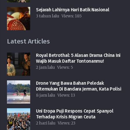
Sejarah Lahirnya Hari Batik Nasional
3 tahun lalu
Views:
185
Latest Articles
Royal Betrothal: 5 Alasan Drama China Ini
Wajib Masuk Daftar Tontonanmu!
2 jam lalu
Views:
5
Drone Yang Bawa Bahan Peledak
Ditemukan Di Bandara Jerman, Kata Polisi
8 jam lalu
Views:
13
Uni Eropa Puji Respons Cepat Spanyol
Terhadap Krisis Migran Ceuta
2 hari lalu
Views:
23