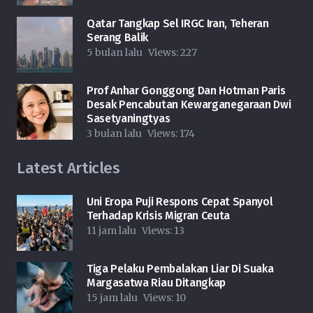
Qatar Tangkap Sel IRGC Iran, Teheran
Serang Balik
5 bulan lalu
Views:
227
Prof Anhar Gonggong Dan Hotman Paris
Desak Pencabutan Kewarganegaraan Dwi
Sasetyaningtyas
3 bulan lalu
Views:
174
Latest Articles
Uni Eropa Puji Respons Cepat Spanyol
Terhadap Krisis Migran Ceuta
11 jam lalu
Views:
13
Tiga Pelaku Pembalakan Liar Di Suaka
Margasatwa Riau Ditangkap
15 jam lalu
Views:
10