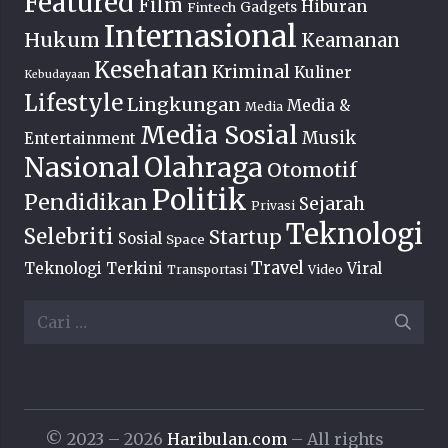
Featured
Film
Hiburan
Fintech
Gadgets
Internasional
Hukum
Keamanan
Kesehatan
Kriminal
Kuliner
Kebudayaan
Lifestyle
Lingkungan
Media &
Media
Media Sosial
Musik
Entertainment
Nasional
Olahraga
Otomotif
Politik
Pendidikan
Sejarah
Privasi
Teknologi
Selebriti
Startup
Sosial
Space
Travel
Teknologi Terkini
Viral
Transportasi
Video
Cari
untuk:
© 2023 – 2026
Haribulan.com
– All rights