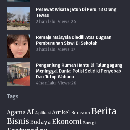
Pesawat Wisata Jatuh Di Peru, 13 Orang
Tewas
2 hari lalu
Views:
26
Remaja Malaysia Diadili Atas Dugaan
Pembunuhan Siswi Di Sekolah
3 hari lalu
Views:
17
Pengunjung Rumah Hantu Di Tulungagung
Meninggal Dunia: Polisi Selidiki Penyebab
Dan Tutup Wahana
4 hari lalu
Views:
28
Tags
Berita
AI
Agama
Artikel
Bencana
Aplikasi
Bisnis
Ekonomi
Budaya
Energi