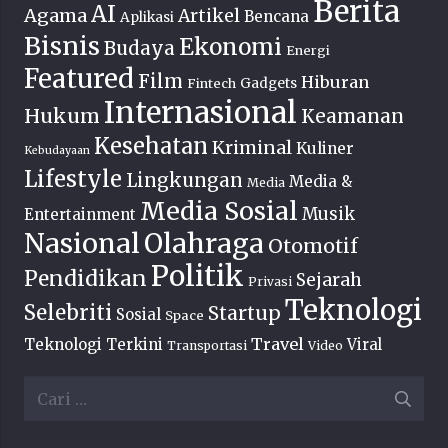
Berita
AI
Agama
Artikel
Bencana
Aplikasi
Bisnis
Ekonomi
Budaya
Energi
Featured
Film
Hiburan
Fintech
Gadgets
Internasional
Hukum
Keamanan
Kesehatan
Kriminal
Kuliner
Kebudayaan
Lifestyle
Lingkungan
Media &
Media
Media Sosial
Musik
Entertainment
Nasional
Olahraga
Otomotif
Politik
Pendidikan
Sejarah
Privasi
Teknologi
Selebriti
Startup
Sosial
Space
Travel
Teknologi Terkini
Viral
Transportasi
Video
Cari
untuk: