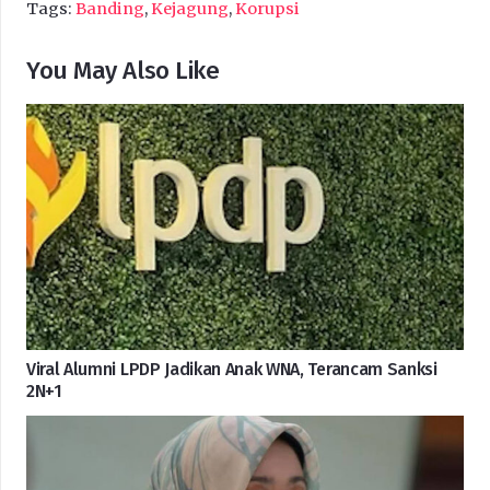
Tags:
Banding
,
Kejagung
,
Korupsi
You May Also Like
Viral Alumni LPDP Jadikan Anak WNA, Terancam Sanksi
2N+1