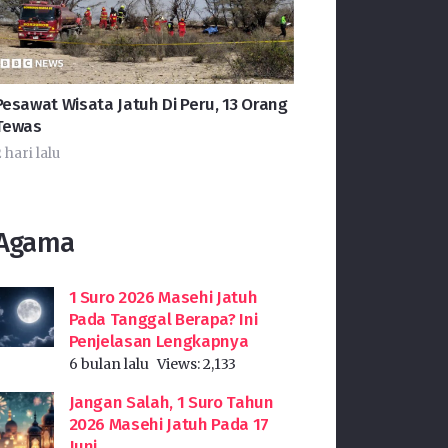
Pesawat Wisata Jatuh Di Peru, 13 Orang
Tewas
 hari lalu
Agama
1 Suro 2026 Masehi Jatuh
Pada Tanggal Berapa? Ini
Penjelasan Lengkapnya
6 bulan lalu
Views:
2,133
Jangan Salah, 1 Suro Tahun
2026 Masehi Jatuh Pada 17
Juni