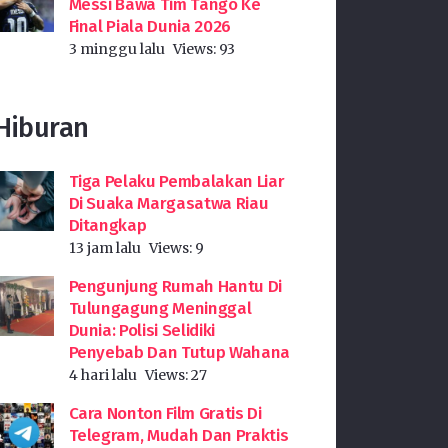
Messi Bawa Tim Tango Ke
Final Piala Dunia 2026
3 minggu lalu
Views:
93
Hiburan
Tiga Pelaku Pembalakan Liar
Di Suaka Margasatwa Riau
Ditangkap
13 jam lalu
Views:
9
Pengunjung Rumah Hantu Di
Tulungagung Meninggal
Dunia: Polisi Selidiki
Penyebab Dan Tutup Wahana
4 hari lalu
Views:
27
Cara Nonton Film Gratis Di
Telegram, Mudah Dan Praktis