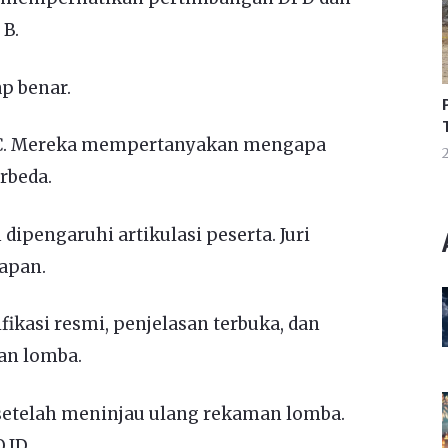
 B.
p benar.
u C. Mereka mempertanyakan mengapa
2
rbeda.
dipengaruhi artikulasi peserta. Juri
apan.
ikasi resmi, penjelasan terbuka, dan
an lomba.
setelah meninjau ulang rekaman lomba.
.ID.