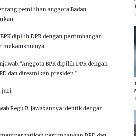
tentang pemilihan anggota Badan
9
jukan.
 BPK dipilih DPR dengan pertimbangan
an mekanismenya.
njawab, “Anggota BPK dipilih DPR dengan
 dan diresmikan presiden.”
juri.
1
wab Regu B. Jawabannya identik dengan
n memperhatikan pertimbangan DPD dan