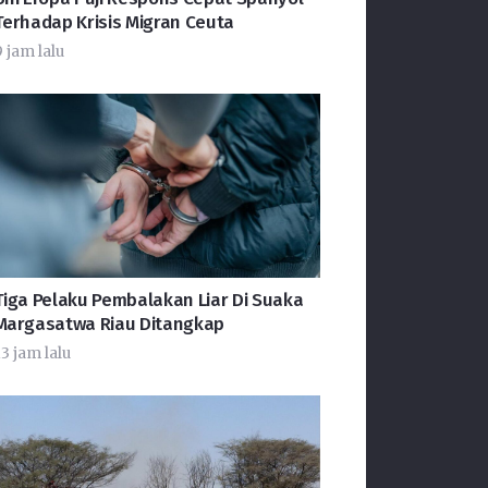
Terhadap Krisis Migran Ceuta
 jam lalu
Tiga Pelaku Pembalakan Liar Di Suaka
Margasatwa Riau Ditangkap
3 jam lalu