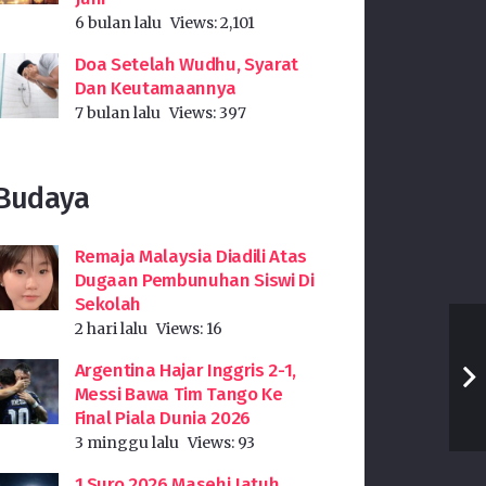
6 bulan lalu
Views:
2,101
Doa Setelah Wudhu, Syarat
Dan Keutamaannya
7 bulan lalu
Views:
397
Budaya
Remaja Malaysia Diadili Atas
Dugaan Pembunuhan Siswi Di
Sekolah
2 hari lalu
Views:
16
Argentina Hajar Inggris 2-1,
Messi Bawa Tim Tango Ke
Final Piala Dunia 2026
3 minggu lalu
Views:
93
1 Suro 2026 Masehi Jatuh