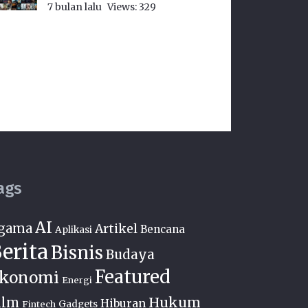
7 bulan lalu
Views:
329
ags
AI
gama
Artikel
Bencana
Aplikasi
erita
Bisnis
Budaya
Featured
konomi
Energi
Hukum
ilm
Hiburan
Fintech
Gadgets