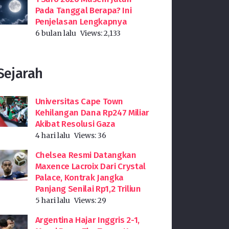
Pada Tanggal Berapa? Ini
Penjelasan Lengkapnya
6 bulan lalu
Views:
2,133
Sejarah
Universitas Cape Town
Kehilangan Dana Rp247 Miliar
Akibat Resolusi Gaza
4 hari lalu
Views:
36
Chelsea Resmi Datangkan
Maxence Lacroix Dari Crystal
Palace, Kontrak Jangka
Panjang Senilai Rp1,2 Triliun
5 hari lalu
Views:
29
Argentina Hajar Inggris 2-1,