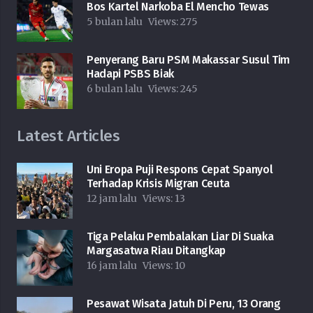
Bos Kartel Narkoba El Mencho Tewas
5 bulan lalu
Views:
275
Penyerang Baru PSM Makassar Susul Tim
Hadapi PSBS Biak
6 bulan lalu
Views:
245
Latest Articles
Uni Eropa Puji Respons Cepat Spanyol
Terhadap Krisis Migran Ceuta
12 jam lalu
Views:
13
Tiga Pelaku Pembalakan Liar Di Suaka
Margasatwa Riau Ditangkap
16 jam lalu
Views:
10
Pesawat Wisata Jatuh Di Peru, 13 Orang