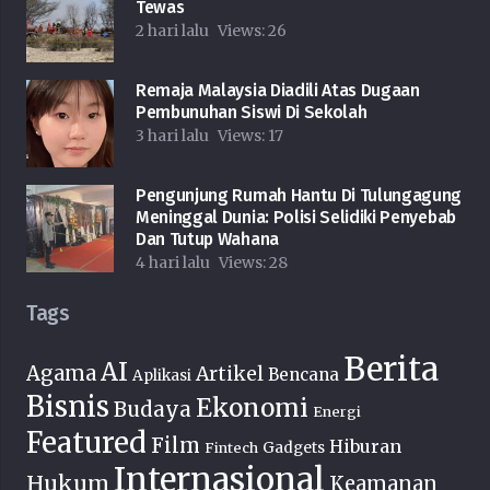
Tewas
2 hari lalu
Views:
26
Remaja Malaysia Diadili Atas Dugaan
Pembunuhan Siswi Di Sekolah
3 hari lalu
Views:
17
Pengunjung Rumah Hantu Di Tulungagung
Meninggal Dunia: Polisi Selidiki Penyebab
Dan Tutup Wahana
4 hari lalu
Views:
28
Tags
Berita
AI
Agama
Artikel
Bencana
Aplikasi
Bisnis
Ekonomi
Budaya
Energi
Featured
Film
Hiburan
Fintech
Gadgets
Internasional
Hukum
Keamanan