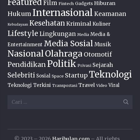
Featured
Film
Hiburan
Fintech
Gadgets
Internasional
Hukum
Keamanan
Kesehatan
Kriminal
Kuliner
Kebudayaan
Lifestyle
Lingkungan
Media &
Media
Media Sosial
Musik
Entertainment
Nasional
Olahraga
Otomotif
Politik
Pendidikan
Sejarah
Privasi
Teknologi
Selebriti
Startup
Sosial
Space
Travel
Teknologi Terkini
Viral
Transportasi
Video
Cari
untuk:
© 2023 – 2026
Haribulan.com
– All rights