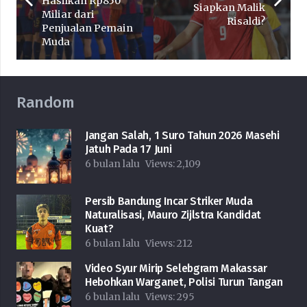
Hasilkan Rp850
Siapkan Malik
Miliar dari
Risaldi?
Penjualan Pemain
Muda
Random
Jangan Salah, 1 Suro Tahun 2026 Masehi
Jatuh Pada 17 Juni
6 bulan lalu
Views:
2,109
Persib Bandung Incar Striker Muda
Naturalisasi, Mauro Zijlstra Kandidat
Kuat?
6 bulan lalu
Views:
212
Video Syur Mirip Selebgram Makassar
Hebohkan Warganet, Polisi Turun Tangan
6 bulan lalu
Views:
295