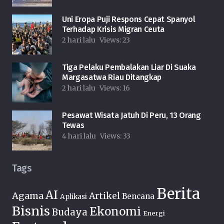
Uni Eropa Puji Respons Cepat Spanyol
Terhadap Krisis Migran Ceuta
2 hari lalu
Views:
23
Tiga Pelaku Pembalakan Liar Di Suaka
Margasatwa Riau Ditangkap
2 hari lalu
Views:
16
Pesawat Wisata Jatuh Di Peru, 13 Orang
Tewas
4 hari lalu
Views:
33
Tags
Berita
AI
Agama
Artikel
Bencana
Aplikasi
Bisnis
Ekonomi
Budaya
Energi