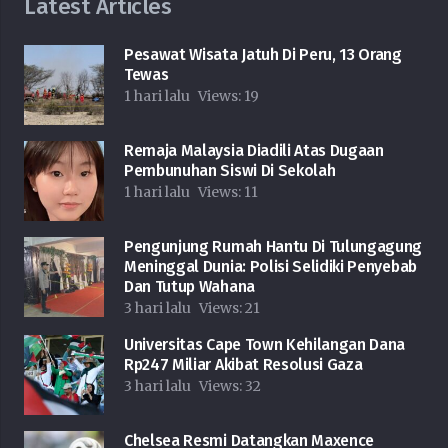
Latest Articles
Pesawat Wisata Jatuh Di Peru, 13 Orang
Tewas
1 hari lalu
Views:
19
Remaja Malaysia Diadili Atas Dugaan
Pembunuhan Siswi Di Sekolah
1 hari lalu
Views:
11
Pengunjung Rumah Hantu Di Tulungagung
Meninggal Dunia: Polisi Selidiki Penyebab
Dan Tutup Wahana
3 hari lalu
Views:
21
Universitas Cape Town Kehilangan Dana
Rp247 Miliar Akibat Resolusi Gaza
3 hari lalu
Views:
32
Chelsea Resmi Datangkan Maxence