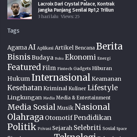
Lacroix Dari Crystal Palace, Kontrak
Jangka Panjang Senilai Rp1,2 Triliun
3 hari lalu
Views:
25
Tags
Berita
AI
Agama
Artikel
Bencana
Aplikasi
Bisnis
Ekonomi
Budaya
Energi
Buku
Featured
Film
Hiburan
Fintech
Gadgets
Internasional
Hukum
Keamanan
Lifestyle
Kesehatan
Kriminal
Kuliner
Lingkungan
Media & Entertainment
Media
Nasional
Media Sosial
Musik
Olahraga
Pendidikan
Otomotif
Politik
Selebriti
Sejarah
Sosial
Privasi
Space