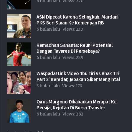
6 bulan lalu
Views:
270
ASN Dipecat Karena Selingkuh, Mardani
PKS Beri Saran Ke Kemenpan RB
6 bulan lalu
Views:
230
Ramadhan Sananta: Reuni Potensial
Dengan Tavares Di Persebaya?
6 bulan lalu
Views:
229
Waspada! Link Video ‘Ibu Tiri Vs Anak Tiri
Part 2’ Beredar, Jebakan Siber Mengintai
3 bulan lalu
Views:
173
Cyrus Margono Dikabarkan Merapat Ke
Persija, Kejutan Di Bursa Transfer
6 bulan lalu
Views:
282